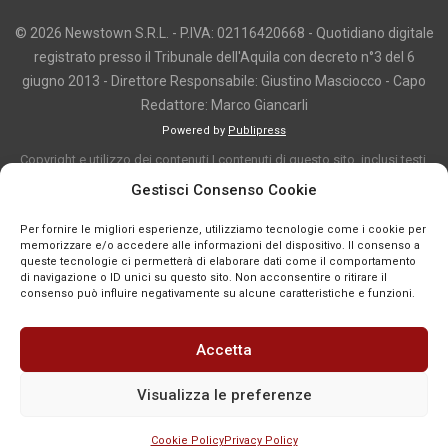
© 2026 Newstown S.R.L. - P.IVA: 02116420668 - Quotidiano digitale
registrato presso il Tribunale dell'Aquila con decreto n°3 del 6
giugno 2013 - Direttore Responsabile: Giustino Masciocco - Capo
Redattore: Marco Giancarli
Powered by
Publipress
Copyright e utilizzo dei contenuti I contenuti di questo sito, inclusi testi,
articoli, immagini, fotografie, video e grafica, sono protetti da copyright e
Gestisci Consenso Cookie
appartengono al titolare del sito o ai rispettivi autori, salvo diversa
Per fornire le migliori esperienze, utilizziamo tecnologie come i cookie per
indicazione. La riproduzione totale o parziale dei contenuti è consentita
memorizzare e/o accedere alle informazioni del dispositivo. Il consenso a
solo previa autorizzazione o citando chiaramente la fonte, con link diretto
queste tecnologie ci permetterà di elaborare dati come il comportamento
di navigazione o ID unici su questo sito. Non acconsentire o ritirare il
alla pagina originale, quando previsto. I contenuti provenienti da terze
consenso può influire negativamente su alcune caratteristiche e funzioni.
parti sono pubblicati a fini informativi e restano di proprietà dei legittimi
titolari dei diritti. Se un contenuto viola diritti d’autore o norme vigenti, è
Accetta
possibile segnalarlo per la verifica e l’eventuale rimozione tramite
comunicazione mail all'indirizzo redazione@news-town.it
Visualizza le preferenze
Cookie Policy
Privacy Policy
SEGNALA