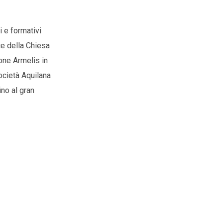
i e formativi
ce della Chiesa
one Armelis in
ocietà Aquilana
ino al gran