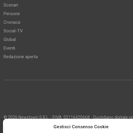
Scenari
Persone
Cronaca
Social-TV
Global
Eventi
Redazione aperta
© 2026 Newstown S.R.L. - P.IVA: 02116420668 - Quotidiano digitale regi
2013 - Direttore Responsabile: Giustino Masciocco - Capo Redattore: 
Gestisci Consenso Cookie
Powered by
Publipress