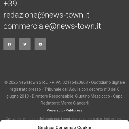
+39
redazione@news-town.it
commerciale@news-town.it
© 2026 Newstown S.R.L. - P.IVA: 02116420668 - Quotidiano digitale
registrato presso il Tribunale dell'Aquila con decreto n°3 del 6
giugno 2013 - Direttore Responsabile: Giustino Masciocco - Capo
Redattore: Marco Giancarli
Powered by
Publipress
Copyright e utilizzo dei contenuti I contenuti di questo sito, inclusi testi,
articoli, immagini, fotografie, video e grafica, sono protetti da copyright e
Gestisci Consenso Cookie