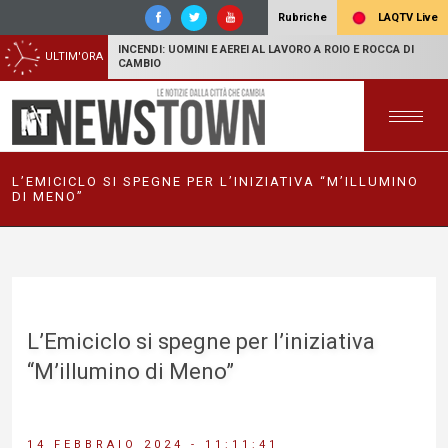
LAQTV Live
Rubriche
INCENDI: UOMINI E AEREI AL LAVORO A ROIO E ROCCA DI
ULTIM'ORA
CAMBIO
L’EMICICLO SI SPEGNE PER L’INIZIATIVA “M’ILLUMINO
DI MENO”
L’Emiciclo si spegne per l’iniziativa
“M’illumino di Meno”
14 FEBBRAIO 2024 - 11:11:41