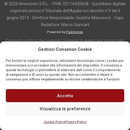
© 2026 Newstown S.R.L. - P.IVA: 02116420668 - Quotidiano digitale
registrato presso il Tribunale dell'Aquila con decreto n°3 del 6
giugno 2013 - Direttore Responsabile: Giustino Masciocco - Capo
Redattore: Marco Giancarli
Powered by
Publipress
Copyright e utilizzo dei contenuti I contenuti di questo sito, inclusi testi,
articoli, immagini, fotografie, video e grafica, sono protetti da copyright e
Gestisci Consenso Cookie
appartengono al titolare del sito o ai rispettivi autori, salvo diversa
Per fornire le migliori esperienze, utilizziamo tecnologie come i cookie per
indicazione. La riproduzione totale o parziale dei contenuti è consentita
memorizzare e/o accedere alle informazioni del dispositivo. Il consenso a
solo previa autorizzazione o citando chiaramente la fonte, con link diretto
queste tecnologie ci permetterà di elaborare dati come il comportamento
di navigazione o ID unici su questo sito. Non acconsentire o ritirare il
alla pagina originale, quando previsto. I contenuti provenienti da terze
consenso può influire negativamente su alcune caratteristiche e funzioni.
parti sono pubblicati a fini informativi e restano di proprietà dei legittimi
titolari dei diritti. Se un contenuto viola diritti d’autore o norme vigenti, è
Accetta
possibile segnalarlo per la verifica e l’eventuale rimozione tramite
comunicazione mail all'indirizzo redazione@news-town.it
Visualizza le preferenze
Cookie Policy
Privacy Policy
SEGNALA