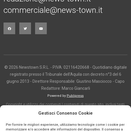
commerciale@news-town.it
© 2026 Newstown S.R.L. - P.IVA: 02116420668 - Quotidiano digitale
registrato presso il Tribunale dell'Aquila con decreto n°3 del 6
giugno 2013 - Direttore Responsabile: Giustino Masciocco - Capo
Redattore: Marco Giancarli
Powered by
Publipress
Copyright e utilizzo dei contenuti I contenuti di questo sito, inclusi testi,
articoli, immagini, fotografie, video e grafica, sono protetti da copyright e
Gestisci Consenso Cookie
appartengono al titolare del sito o ai rispettivi autori, salvo diversa
Per fornire le migliori esperienze, utilizziamo tecnologie come i cookie per
indicazione. La riproduzione totale o parziale dei contenuti è consentita
memorizzare e/o accedere alle informazioni del dispositivo. Il consenso a