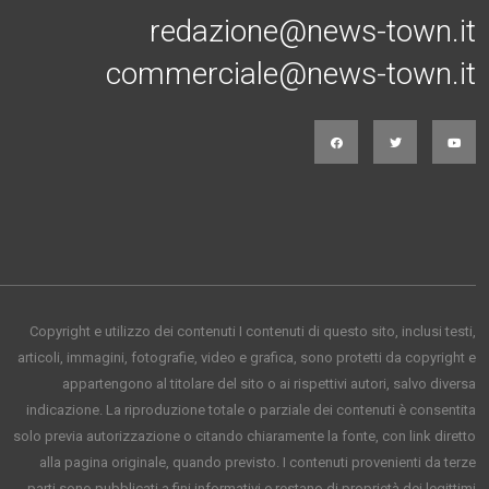
redazione@news-town.it
commerciale@news-town.it
Copyright e utilizzo dei contenuti I contenuti di questo sito, inclusi testi,
articoli, immagini, fotografie, video e grafica, sono protetti da copyright e
appartengono al titolare del sito o ai rispettivi autori, salvo diversa
indicazione. La riproduzione totale o parziale dei contenuti è consentita
solo previa autorizzazione o citando chiaramente la fonte, con link diretto
alla pagina originale, quando previsto. I contenuti provenienti da terze
parti sono pubblicati a fini informativi e restano di proprietà dei legittimi