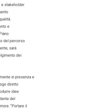
e e stakeholder
mento
ualità.
onto e
 Piano
to del percorso
ente, sarà
olgimento dei
amente in presenza e
logo diretto
rodurre idee
idente del
ore. “Portare il