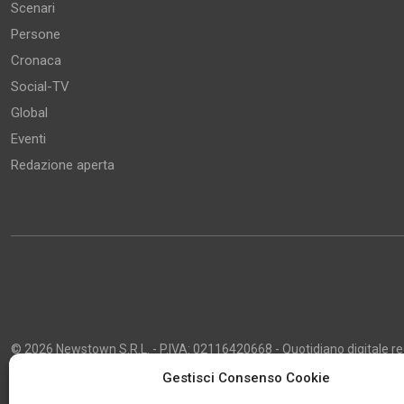
Scenari
Persone
Cronaca
Social-TV
Global
Eventi
Redazione aperta
© 2026 Newstown S.R.L. - P.IVA: 02116420668 - Quotidiano digitale regi
2013 - Direttore Responsabile: Giustino Masciocco - Capo Redattore: 
Gestisci Consenso Cookie
Powered by
Publipress