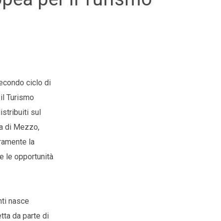
econdo ciclo di
il Turismo
stribuiti sul
ca di Mezzo,
eramente la
e le opportunità
nti nasce
tta da parte di