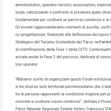
amministratori, operatori turistici, associazioni, impres
locali, valorizzando il confronto in presenza quale stru
fondamentale per costruire un percorso condiviso e di q
Gli incontri rappresenteranno momenti di ascolto, confr
co-progettazione, finalizzati alla definizione del nuovo
Strategico del Turismo Sostenibile del Parco, nell’ambi
di ricertificazione della Fase 1 della CETS. Contestualm
avviata anche la Fase 3 del percorso, dedicata al coinv
tour operator.
“Abbiamo scelto di organizzare questi Forum esclusiv
in tre diverse sedi territoriali perchécrediamo che il dia
tra le persone rappresenti la condizione migliore per p
concrete e costruire visioni condivise”, dichiara il Pres
Parco Naturale Regionale Sirente Velino, Francesco D’Am