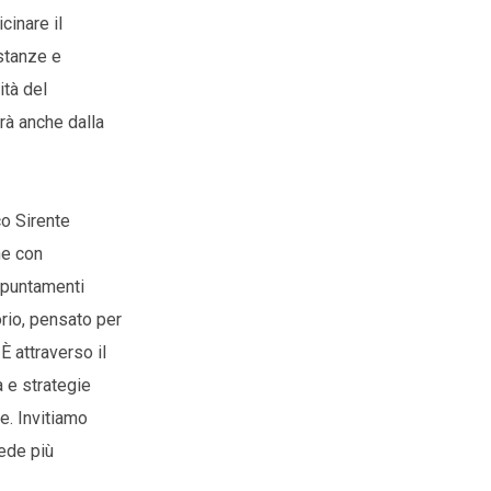
cinare il
istanze e
ità del
rà anche dalla
co Sirente
ne con
ppuntamenti
rio, pensato per
È attraverso il
a e strategie
e. Invitiamo
sede più