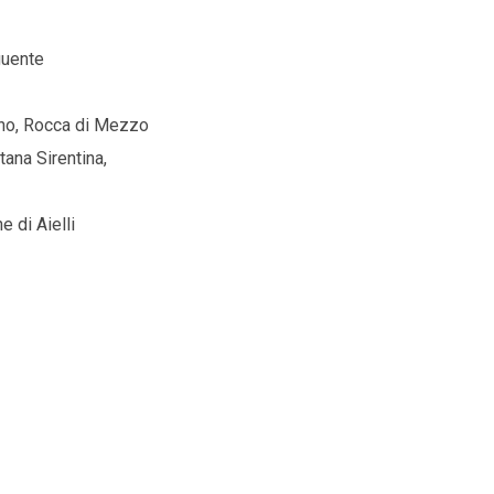
guente
ino, Rocca di Mezzo
ana Sirentina,
 di Aielli