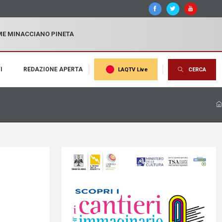
MME MINACCIANO PINETA
I
REDAZIONE APERTA
LAQTV Live
CERCA