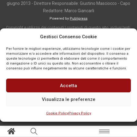
giugno 2013 - Direttore Responsabile: Giustino Masciocco - Capo
Redattore: Marco Giancarli
Powered by
Publipress
Copyright e utilizzo dei contenuti I contenuti di questo sito, inclusi testi,
articoli, immagini, fotografie, video e grafica, sono protetti da copyright e
Gestisci Consenso Cookie
appartengono al titolare del sito o ai rispettivi autori, salvo diversa
Per fornire le migliori esperienze, utilizziamo tecnologie come i cookie per
indicazione. La riproduzione totale o parziale dei contenuti è consentita
memorizzare e/o accedere alle informazioni del dispositivo. Il consenso a
solo previa autorizzazione o citando chiaramente la fonte, con link diretto
queste tecnologie ci permetterà di elaborare dati come il comportamento
di navigazione o ID unici su questo sito. Non acconsentire o ritirare il
alla pagina originale, quando previsto. I contenuti provenienti da terze
consenso può influire negativamente su alcune caratteristiche e funzioni.
parti sono pubblicati a fini informativi e restano di proprietà dei legittimi
titolari dei diritti. Se un contenuto viola diritti d’autore o norme vigenti, è
Accetta
possibile segnalarlo per la verifica e l’eventuale rimozione tramite
comunicazione mail all'indirizzo redazione@news-town.it
Visualizza le preferenze
Cookie Policy
Privacy Policy
SEGNALA