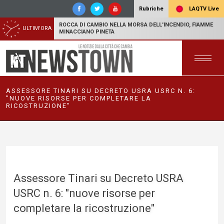
LAQTV Live
Rubriche
ROCCA DI CAMBIO NELLA MORSA DELL'INCENDIO, FIAMME
ULTIM'ORA
MINACCIANO PINETA
ASSESSORE TINARI SU DECRETO USRA USRC N. 6:
"NUOVE RISORSE PER COMPLETARE LA
RICOSTRUZIONE"
Assessore Tinari su Decreto USRA
USRC n. 6: "nuove risorse per
completare la ricostruzione"