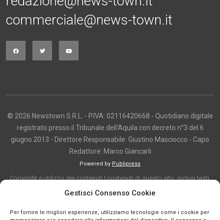
redazione@news-town.it
commerciale@news-town.it
© 2026 Newstown S.R.L. - P.IVA: 02116420668 - Quotidiano digitale
registrato presso il Tribunale dell'Aquila con decreto n°3 del 6
giugno 2013 - Direttore Responsabile: Giustino Masciocco - Capo
Redattore: Marco Giancarli
Powered by
Publipress
Copyright e utilizzo dei contenuti I contenuti di questo sito, inclusi testi,
articoli, immagini, fotografie, video e grafica, sono protetti da copyright e
Gestisci Consenso Cookie
appartengono al titolare del sito o ai rispettivi autori, salvo diversa
Per fornire le migliori esperienze, utilizziamo tecnologie come i cookie per
indicazione. La riproduzione totale o parziale dei contenuti è consentita