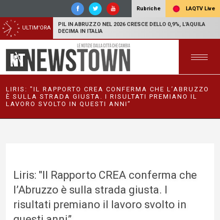
LAQTV Live
Rubriche
PIL IN ABRUZZO NEL 2026 CRESCE DELLO 0,9%, L'AQUILA
ULTIM'ORA
DECIMA IN ITALIA
LIRIS: "IL RAPPORTO CREA CONFERMA CHE L’ABRUZZO
È SULLA STRADA GIUSTA. I RISULTATI PREMIANO IL
LAVORO SVOLTO IN QUESTI ANNI”
Liris: "Il Rapporto CREA conferma che
l’Abruzzo è sulla strada giusta. I
risultati premiano il lavoro svolto in
questi anni”