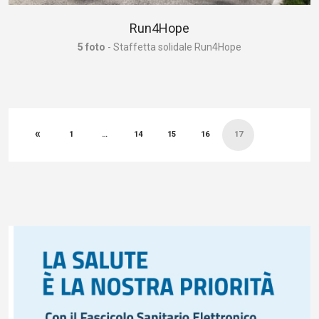
Run4Hope
5 foto
- Staffetta solidale Run4Hope
Paginazione
«
degli
1
…
14
15
16
17
articoli