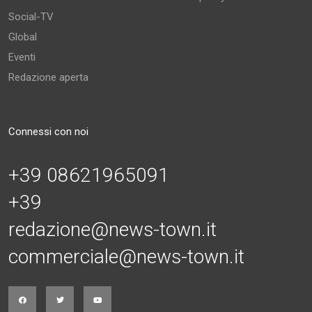
connazionali tra cui molti abruzzesi"
Social-TV
Global
06 Agosto 2026
Eventi
Redazione aperta
Connessi con noi
+39 08621965091
+39
redazione@news-town.it
commerciale@news-town.it