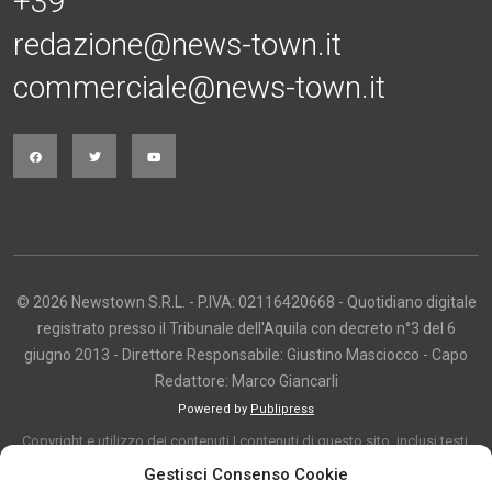
+39
redazione@news-town.it
commerciale@news-town.it
© 2026 Newstown S.R.L. - P.IVA: 02116420668 - Quotidiano digitale
registrato presso il Tribunale dell'Aquila con decreto n°3 del 6
giugno 2013 - Direttore Responsabile: Giustino Masciocco - Capo
Redattore: Marco Giancarli
Powered by
Publipress
Copyright e utilizzo dei contenuti I contenuti di questo sito, inclusi testi,
articoli, immagini, fotografie, video e grafica, sono protetti da copyright e
Gestisci Consenso Cookie