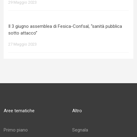
29 Maggio 2023
Il 3 giugno assemblea di Fesica-Confsal, “sanità pubblica
sotto attacco”
27 Maggio 2023
Aree tematiche
Altro
Primo piano
Segnala