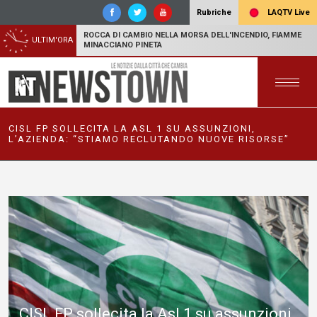
LAQTV Live
Rubriche
ROCCA DI CAMBIO NELLA MORSA DELL'INCENDIO, FIAMME
ULTIM'ORA
MINACCIANO PINETA
CISL FP SOLLECITA LA ASL 1 SU ASSUNZIONI,
L’AZIENDA: “STIAMO RECLUTANDO NUOVE RISORSE”
CISL FP sollecita la Asl 1 su assunzioni,