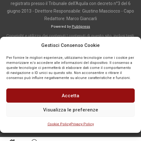
registrato presso il Tribunale dell'Aquila con decreto n°3 del 6
giugno 2013 - Direttore Responsabile: Giustino Masciocco - Capo
Redattore: Marco Giancarli
Powered by
Publipress
Copyright e utilizzo dei contenuti I contenuti di questo sito, inclusi testi,
articoli, immagini, fotografie, video e grafica, sono protetti da copyright e
Gestisci Consenso Cookie
appartengono al titolare del sito o ai rispettivi autori, salvo diversa
Per fornire le migliori esperienze, utilizziamo tecnologie come i cookie per
indicazione. La riproduzione totale o parziale dei contenuti è consentita
memorizzare e/o accedere alle informazioni del dispositivo. Il consenso a
solo previa autorizzazione o citando chiaramente la fonte, con link diretto
queste tecnologie ci permetterà di elaborare dati come il comportamento
di navigazione o ID unici su questo sito. Non acconsentire o ritirare il
alla pagina originale, quando previsto. I contenuti provenienti da terze
consenso può influire negativamente su alcune caratteristiche e funzioni.
parti sono pubblicati a fini informativi e restano di proprietà dei legittimi
titolari dei diritti. Se un contenuto viola diritti d’autore o norme vigenti, è
Accetta
possibile segnalarlo per la verifica e l’eventuale rimozione tramite
comunicazione mail all'indirizzo redazione@news-town.it
Visualizza le preferenze
Cookie Policy
Privacy Policy
SEGNALA