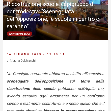
Ricostruzione scuole, capigruppo di
centrodestra: “Sceneggiata
dell’opposizione, le scuole in centro ci
saranno”
AFFARI PUBBLICI
06 GIUGNO 2023 - 09:29:11
di Martina Colabianchi
“
In Consiglio comunale abbiamo assistito all’ennesima
sceneggiata dell’opposizione
sul
tema della
ricostruzione delle scuole
pubbliche dell’Aquila ma,
avendo esaurito ogni argomento per un confronto
sereno e realmente costruttivo, è emerso quello che è il
loro reale obiettivo:
bloccare la programmazione che