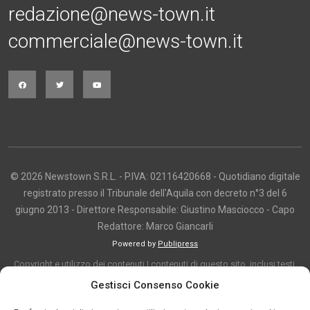
redazione@news-town.it
commerciale@news-town.it
© 2026 Newstown S.R.L. - P.IVA: 02116420668 - Quotidiano digitale
registrato presso il Tribunale dell'Aquila con decreto n°3 del 6
giugno 2013 - Direttore Responsabile: Giustino Masciocco - Capo
Redattore: Marco Giancarli
Powered by
Publipress
Copyright e utilizzo dei contenuti I contenuti di questo sito, inclusi testi,
articoli, immagini, fotografie, video e grafica, sono protetti da copyright e
Gestisci Consenso Cookie
appartengono al titolare del sito o ai rispettivi autori, salvo diversa