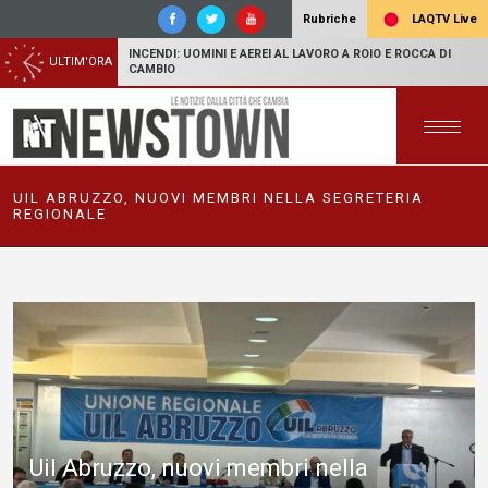
LAQTV Live
Rubriche
INCENDI: UOMINI E AEREI AL LAVORO A ROIO E ROCCA DI
ULTIM'ORA
CAMBIO
UIL ABRUZZO, NUOVI MEMBRI NELLA SEGRETERIA
REGIONALE
Uil Abruzzo, nuovi membri nella