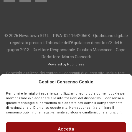
© 2026 Newstown S.R.L. - P.IVA: 02116420668 - Quotidiano digitale
registrato presso il Tribunale dell'Aquila con decreto n°3 del 6
giugno 2013 - Direttore Responsabile: Giustino Masciocco - Capo
Redattore: Marco Giancarli
Powered by
Publipress
Copyright e utilizzo dei contenuti I contenuti di questo sito, inclusi testi,
articoli, immagini, fotografie, video e grafica, sono protetti da copyright e
Gestisci Consenso Cookie
appartengono al titolare del sito o ai rispettivi autori, salvo diversa
Per fornire le migliori esperienze, utilizziamo tecnologie come i cookie per
indicazione. La riproduzione totale o parziale dei contenuti è consentita
memorizzare e/o accedere alle informazioni del dispositivo. Il consenso a
solo previa autorizzazione o citando chiaramente la fonte, con link diretto
queste tecnologie ci permetterà di elaborare dati come il comportamento
di navigazione o ID unici su questo sito. Non acconsentire o ritirare il
alla pagina originale, quando previsto. I contenuti provenienti da terze
consenso può influire negativamente su alcune caratteristiche e funzioni.
parti sono pubblicati a fini informativi e restano di proprietà dei legittimi
titolari dei diritti. Se un contenuto viola diritti d’autore o norme vigenti, è
Accetta
possibile segnalarlo per la verifica e l’eventuale rimozione tramite