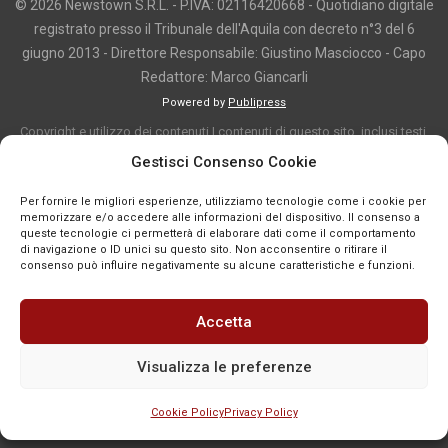
© 2026 Newstown S.R.L. - P.IVA: 02116420668 - Quotidiano digitale
registrato presso il Tribunale dell'Aquila con decreto n°3 del 6
giugno 2013 - Direttore Responsabile: Giustino Masciocco - Capo
Redattore: Marco Giancarli
Powered by
Publipress
Copyright e utilizzo dei contenuti I contenuti di questo sito, inclusi testi,
articoli, immagini, fotografie, video e grafica, sono protetti da copyright e
Gestisci Consenso Cookie
appartengono al titolare del sito o ai rispettivi autori, salvo diversa
Per fornire le migliori esperienze, utilizziamo tecnologie come i cookie per
indicazione. La riproduzione totale o parziale dei contenuti è consentita
memorizzare e/o accedere alle informazioni del dispositivo. Il consenso a
solo previa autorizzazione o citando chiaramente la fonte, con link diretto
queste tecnologie ci permetterà di elaborare dati come il comportamento
di navigazione o ID unici su questo sito. Non acconsentire o ritirare il
alla pagina originale, quando previsto. I contenuti provenienti da terze
consenso può influire negativamente su alcune caratteristiche e funzioni.
parti sono pubblicati a fini informativi e restano di proprietà dei legittimi
titolari dei diritti. Se un contenuto viola diritti d’autore o norme vigenti, è
Accetta
possibile segnalarlo per la verifica e l’eventuale rimozione tramite
comunicazione mail all'indirizzo redazione@news-town.it
Visualizza le preferenze
Cookie Policy
Privacy Policy
SEGNALA