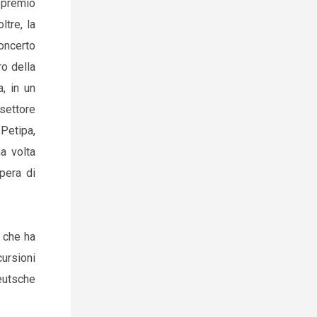
o premio
ltre, la
oncerto
ro della
, in un
settore
 Petipa,
a volta
pera di
, che ha
ursioni
eutsche