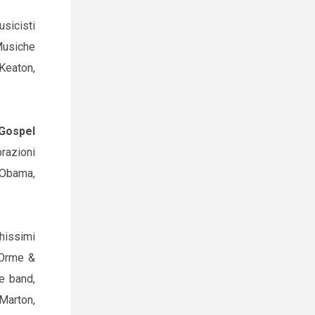
sicisti
Musiche
 Keaton,
Gospel
brazioni
 Obama,
hissimi
e Orme &
re band,
 Marton,