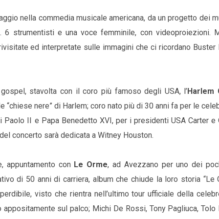
aggio nella commedia musicale americana, da un progetto dei mu
 strumentisti e una voce femminile, con videoproiezioni. 
ivisitate ed interpretate sulle immagini che ci ricordano Buster
gospel, stavolta con il coro più famoso degli USA, l’
Harlem 
lle “chiese nere” di Harlem; coro nato più di 30 anni fa per le cele
ni Paolo II e Papa Benedetto XVI, per i presidenti USA Carter e
 del concerto sarà dedicata a Witney Houston.
le, appuntamento con
Le Orme
, ad Avezzano per uno dei poc
rativo di 50 anni di carriera, album che chiude la loro storia “L
erdibile, visto che rientra nell’ultimo tour ufficiale della celeb
no appositamente sul palco; Michi De Rossi, Tony Pagliuca, Tolo