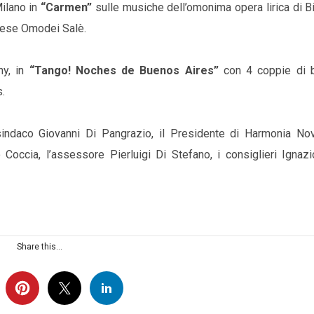
Milano in
“Carmen”
sulle musiche dell’omonima opera lirica di B
gnese Omodei Salè.
ny, in
“Tango! Noches de Buenos Aires”
con 4 coppie di ba
s.
sindaco Giovanni Di Pangrazio, il Presidente di Harmonia No
Coccia, l’assessore Pierluigi Di Stefano, i consiglieri Ignazi
Share this...