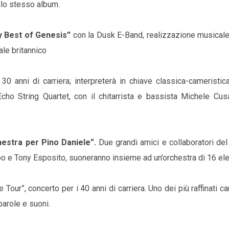
llo stesso album.
y Best of Genesis”
con la Dusk E-Band, realizzazione musicale,
le britannico
30 anni di carriera; interpreterà in chiave classica-cameristic
Echo String Quartet, con il chitarrista e bassista Michele Cus
hestra per Pino Daniele”.
Due grandi amici e collaboratori del
opo e Tony Esposito, suoneranno insieme ad un’orchestra di 16 el
Tour”, concerto per i 40 anni di carriera. Uno dei più raffinati ca
parole e suoni.