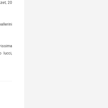
izet; 20
llerini
vissima
o Iucci,