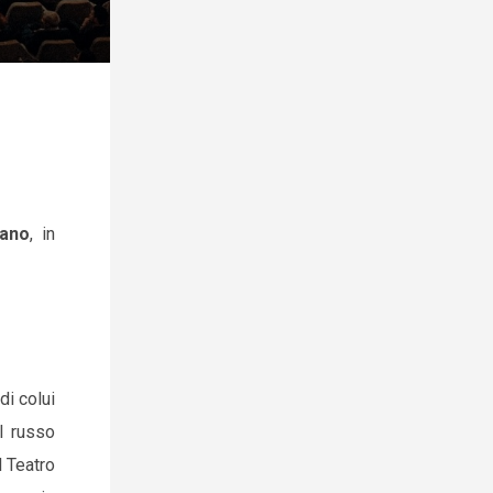
ano
, in
di colui
il russo
l Teatro