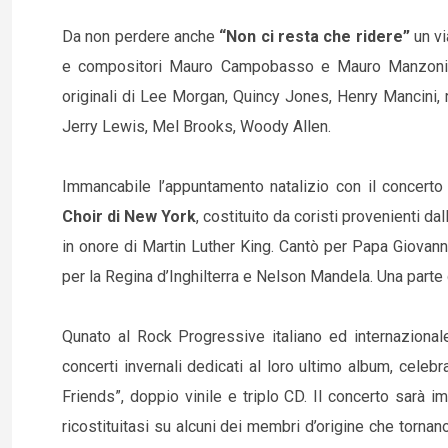
Da non perdere anche
“Non ci resta che ridere”
un vi
e compositori Mauro Campobasso e Mauro Manzoni. 6
originali di Lee Morgan, Quincy Jones, Henry Mancini, r
Jerry Lewis, Mel Brooks, Woody Allen.
Immancabile l’appuntamento natalizio con il concerto 
Choir di New York
, costituito da coristi provenienti da
in onore di Martin Luther King. Cantò per Papa Giovan
per la Regina d’Inghilterra e Nelson Mandela. Una parte
Qunato al Rock Progressive italiano ed internaziona
concerti invernali dedicati al loro ultimo album, celeb
Friends”, doppio vinile e triplo CD. Il concerto sarà imp
ricostituitasi su alcuni dei membri d’origine che torna