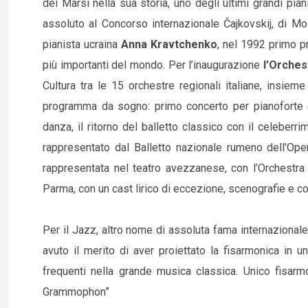
dei Marsi nella sua storia, uno degli ultimi grandi pia
assoluto al Concorso internazionale Čajkovskij, di Mosc
pianista ucraina
Anna Kravtchenko
, nel 1992 primo p
più importanti del mondo. Per l’inaugurazione
l’Orchest
Cultura tra le 15 orchestre regionali italiane, insieme
programma da sogno: primo concerto per pianoforte e
danza, il ritorno del balletto classico con il celeberr
rappresentato dal Balletto nazionale rumeno dell’Opera
rappresentata nel teatro avezzanese, con l’Orchestra 
Parma, con un cast lirico di eccezione, scenografie e c
Per il Jazz, altro nome di assoluta fama internazionale, 
avuto il merito di aver proiettato la fisarmonica in 
frequenti nella grande musica classica. Unico fisarm
Grammophon”