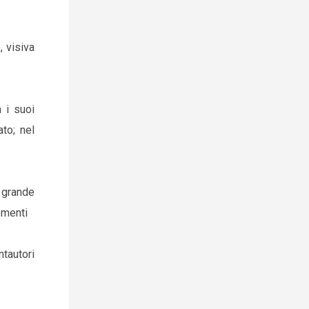
 visiva
a i suoi
ato; nel
 grande
ementi
ntautori