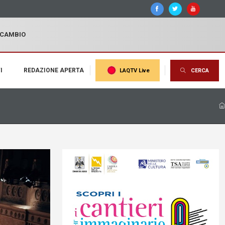
I CAMBIO
I
REDAZIONE APERTA
LAQTV Live
CERCA