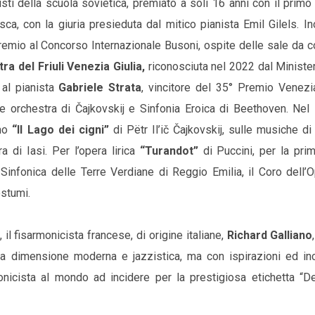
nisti della scuola sovietica, premiato a soli 16 anni con il prim
a, con la giuria presieduta dal mitico pianista Emil Gilels. Ino
remio al Concorso Internazionale Busoni, ospite delle sale da c
ra del Friuli Venezia Giulia,
riconosciuta nel 2022 dal Ministe
 al pianista
Gabriele Strata
, vincitore del 35° Premio Venezia
 orchestra di Čajkovskij e Sinfonia Eroica di Beethoven. Nel 
imo
“Il Lago dei cigni”
di Pëtr Il’ič Čajkovskij, sulle musiche di
 di Iasi. Per l’opera lirica
“Turandot”
di Puccini, per la prim
Sinfonica delle Terre Verdiane di Reggio Emilia, il Coro dell’O
ostumi.
il fisarmonicista francese, di origine italiane,
Richard Galliano
una dimensione moderna e jazzistica, ma con ispirazioni ed inc
onicista al mondo ad incidere per la prestigiosa etichetta “D