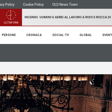
acy Policy
Cookie Policy
OLD News Town
INCENDI: UOMINI E AEREI AL LAVORO A ROIO E ROCCA D
ULTIM'ORA
PERSONE
CRONACA
SOCIAL-TV
GLOBAL
EVENT