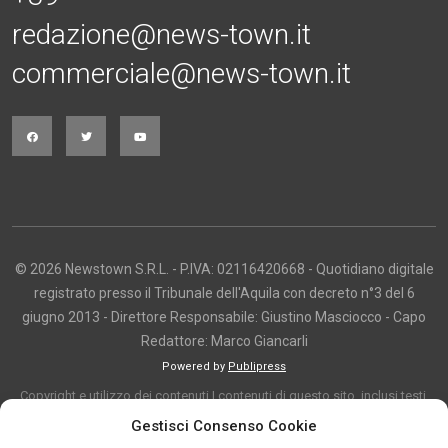
redazione@news-town.it
commerciale@news-town.it
© 2026 Newstown S.R.L. - P.IVA: 02116420668 - Quotidiano digitale
registrato presso il Tribunale dell'Aquila con decreto n°3 del 6
giugno 2013 - Direttore Responsabile: Giustino Masciocco - Capo
Redattore: Marco Giancarli
Powered by
Publipress
Copyright e utilizzo dei contenuti I contenuti di questo sito, inclusi testi,
articoli, immagini, fotografie, video e grafica, sono protetti da copyright e
Gestisci Consenso Cookie
appartengono al titolare del sito o ai rispettivi autori, salvo diversa