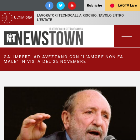
LAQTV Live
Rubriche
LAVORATORI TECNOCALL A RISCHIO: TAVOLO ENTRO
ULTIM'ORA
L'ESTATE
GALIMBERTI AD AVEZZANO CON “L’AMORE NON FA
MALE” IN VISTA DEL 25 NOVEMBRE