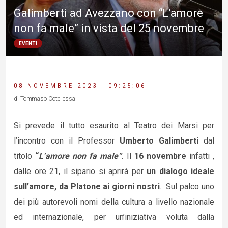
Galimberti ad Avezzano con “L’amore
non fa male” in vista del 25 novembre
EVENTI
08 NOVEMBRE 2023 - 09:25:06
di Tommaso Cotellessa
Si prevede il tutto esaurito al Teatro dei Marsi per
l’incontro con il Professor
Umberto Galimberti
dal
titolo
“
L’amore non fa male”
. Il
16 novembre
infatti ,
dalle ore 21, il sipario si aprirà per
un dialogo ideale
sull’amore, da Platone ai giorni nostri
. Sul palco uno
dei più autorevoli nomi della cultura a livello nazionale
ed internazionale, per un’iniziativa voluta dalla