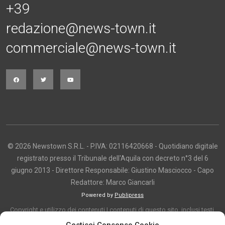
+39
redazione@news-town.it
commerciale@news-town.it
© 2026 Newstown S.R.L. - P.IVA: 02116420668 - Quotidiano digitale
registrato presso il Tribunale dell'Aquila con decreto n°3 del 6
giugno 2013 - Direttore Responsabile: Giustino Masciocco - Capo
Redattore: Marco Giancarli
Powered by
Publipress
Copyright e utilizzo dei contenuti I contenuti di questo sito, inclusi testi,
articoli, immagini, fotografie, video e grafica, sono protetti da copyright e