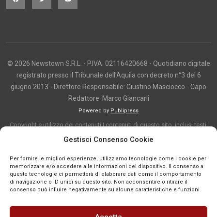
© 2026 Newstown S.R.L. - P.IVA: 02116420668 - Quotidiano digitale
registrato presso il Tribunale dell'Aquila con decreto n°3 del 6
giugno 2013 - Direttore Responsabile: Giustino Masciocco - Capo
Redattore: Marco Giancarli
Powered by
Publipress
Copyright e utilizzo dei contenuti I contenuti di questo sito, inclusi testi,
articoli, immagini, fotografie, video e grafica, sono protetti da copyright e
Gestisci Consenso Cookie
appartengono al titolare del sito o ai rispettivi autori, salvo diversa
Per fornire le migliori esperienze, utilizziamo tecnologie come i cookie per
indicazione. La riproduzione totale o parziale dei contenuti è consentita
memorizzare e/o accedere alle informazioni del dispositivo. Il consenso a
solo previa autorizzazione o citando chiaramente la fonte, con link diretto
queste tecnologie ci permetterà di elaborare dati come il comportamento
di navigazione o ID unici su questo sito. Non acconsentire o ritirare il
alla pagina originale, quando previsto. I contenuti provenienti da terze
consenso può influire negativamente su alcune caratteristiche e funzioni.
parti sono pubblicati a fini informativi e restano di proprietà dei legittimi
titolari dei diritti. Se un contenuto viola diritti d’autore o norme vigenti, è
Accetta