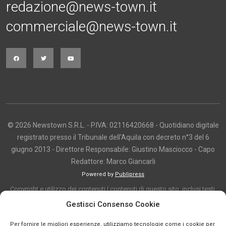
redazione@news-town.it
commerciale@news-town.it
© 2026 Newstown S.R.L. - P.IVA: 02116420668 - Quotidiano digitale
registrato presso il Tribunale dell'Aquila con decreto n°3 del 6
giugno 2013 - Direttore Responsabile: Giustino Masciocco - Capo
Redattore: Marco Giancarli
Powered by
Publipress
Copyright e utilizzo dei contenuti I contenuti di questo sito, inclusi testi,
articoli, immagini, fotografie, video e grafica, sono protetti da copyright e
Gestisci Consenso Cookie
appartengono al titolare del sito o ai rispettivi autori, salvo diversa
Per fornire le migliori esperienze, utilizziamo tecnologie come i cookie per
indicazione. La riproduzione totale o parziale dei contenuti è consentita