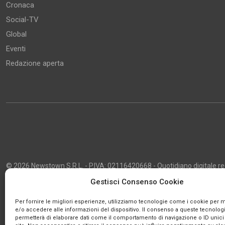
Cronaca
Social-TV
Global
Eventi
Redazione aperta
© 2026 Newstown S.R.L. - P.IVA: 02116420668 - Quotidiano digitale regi
2013 - Direttore Responsabile: Giustino Masciocco - Capo Redattore: 
Gestisci Consenso Cookie
Powered by
Publipress
Per fornire le migliori esperienze, utilizziamo tecnologie come i cookie per
e/o accedere alle informazioni del dispositivo. Il consenso a queste tecnologi
permetterà di elaborare dati come il comportamento di navigazione o ID unici