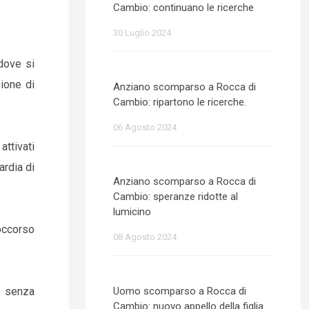
Cambio: continuano le ricerche
30 Luglio 2024
dove si
ione di
Anziano scomparso a Rocca di
Cambio: ripartono le ricerche.
06 Agosto 2024
ttivati
ardia di
Anziano scomparso a Rocca di
Cambio: speranze ridotte al
lumicino
Soccorso
08 Agosto 2024
, senza
Uomo scomparso a Rocca di
Cambio: nuovo appello della figlia