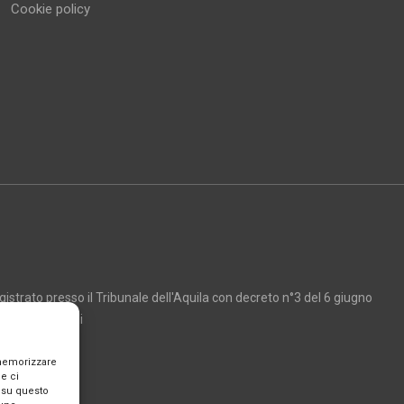
Cookie policy
strato presso il Tribunale dell'Aquila con decreto n°3 del 6 giugno
Marco Giancarli
 memorizzare
e ci
 su questo