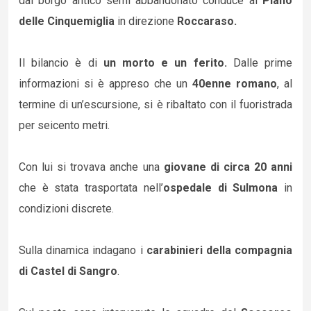
dal borgo antico semi abbandonato conduce al
Piano
delle Cinquemiglia
in direzione
Roccaraso.
Il bilancio è di
un morto e un ferito.
Dalle prime
informazioni si è appreso che un
40enne romano
, al
termine di un’escursione, si è ribaltato con il fuoristrada
per seicento metri.
Con lui si trovava anche una
giovane di circa 20 anni
che è stata trasportata nell’
ospedale di Sulmona
in
condizioni discrete.
Sulla dinamica indagano i
carabinieri della compagnia
di Castel di Sangro
.