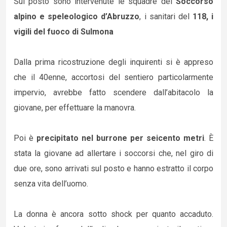
Sul posto sono intervenute le squadre del
Soccorso
alpino e speleologico d’Abruzzo
, i sanitari del
118, i
vigili del fuoco di Sulmona
Dalla prima ricostruzione degli inquirenti si è appreso
che il 40enne, accortosi del sentiero particolarmente
impervio, avrebbe fatto scendere dall’abitacolo la
giovane, per effettuare la manovra.
Poi è
precipitato nel burrone per seicento metri
. È
stata la giovane ad allertare i soccorsi che, nel giro di
due ore, sono arrivati sul posto e hanno estratto il corpo
senza vita dell’uomo.
La donna è ancora sotto shock per quanto accaduto.