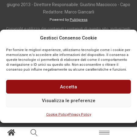
giugno 2013 - Direttore Responsabile: Giustino Masciocco - Capo
Redattore: Marco Giancarli
Powered by
Publipress
Copyright e utilizzo dei contenuti I contenuti di questo sito, inclusi testi,
articoli, immagini, fotografie, video e grafica, sono protetti da copyright e
Gestisci Consenso Cookie
appartengono al titolare del sito o ai rispettivi autori, salvo diversa
Per fornire le migliori esperienze, utilizziamo tecnologie come i cookie per
indicazione. La riproduzione totale o parziale dei contenuti è consentita
memorizzare e/o accedere alle informazioni del dispositivo. Il consenso a
solo previa autorizzazione o citando chiaramente la fonte, con link diretto
queste tecnologie ci permetterà di elaborare dati come il comportamento
di navigazione o ID unici su questo sito. Non acconsentire o ritirare il
alla pagina originale, quando previsto. I contenuti provenienti da terze
consenso può influire negativamente su alcune caratteristiche e funzioni.
parti sono pubblicati a fini informativi e restano di proprietà dei legittimi
titolari dei diritti. Se un contenuto viola diritti d’autore o norme vigenti, è
Accetta
possibile segnalarlo per la verifica e l’eventuale rimozione tramite
comunicazione mail all'indirizzo redazione@news-town.it
Visualizza le preferenze
Cookie Policy
Privacy Policy
SEGNALA