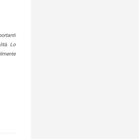
ortanti
lità. Lo
tilmente