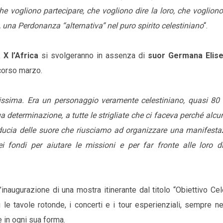
he vogliono partecipare, che vogliono dire la loro, che voglion
 una Perdonanza “alternativa” nel puro spirito celestiniano
“.
X l’Africa
si svolgeranno in assenza di
suor Germana Elis
corso marzo.
ssima. Era un personaggio veramente celestiniano, quasi 80 
ua determinazione, a tutte le strigliate che ci faceva perché alcu
iducia delle suore che riusciamo ad organizzare una manifesta
i fondi per aiutare le missioni e per far fronte alle loro dif
’inaugurazione di una mostra itinerante dal titolo “Obiettivo Cel
 le tavole rotonde, i concerti e i tour esperienziali, sempre n
e in ogni sua forma.