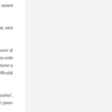
o essere
eo
, vera
anni di
ne volte
zione a
ficoltà
estino”,
el pieno