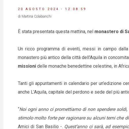
20 AGOSTO 2024 - 12:08:59
di Martina Colabianchi
È stata presentata questa mattina, nel
monastero di Sa
Un ricco programma di eventi, messi in campo dalla 
monastero più antico della città dell’Aquila in concomit
missioni
delle monache benedettine celestine, in Africa e
Tanti gli appuntamenti in calendario per un’edizione c
anche L’Aquila, capitale del perdono e sede del più anti
“
Noi ogni anno ci promettiamo di non spendere soldi, 
stimolo molto forte per ragionare su alcuni temi che 
Amici di San Basilio -.
Quest’anno ci sarà, ad esempio, 