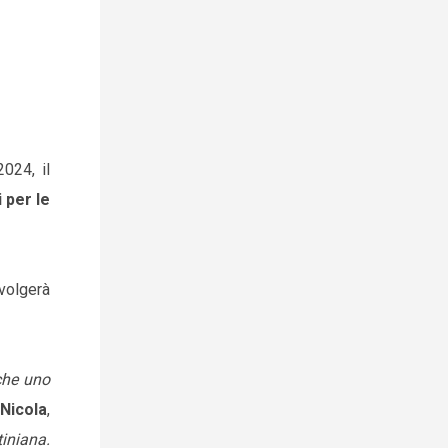
024, il
 per le
nvolgerà
che uno
Nicola
,
tiniana.