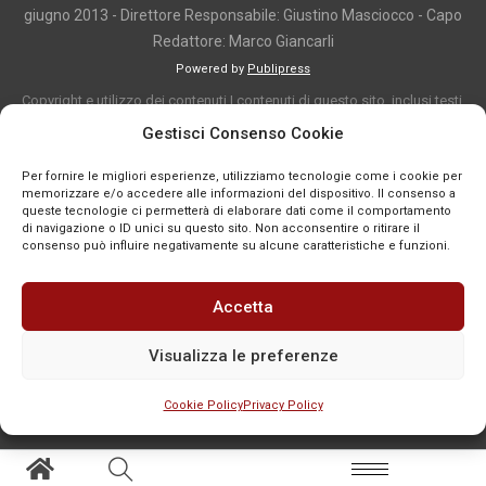
giugno 2013 - Direttore Responsabile: Giustino Masciocco - Capo
Redattore: Marco Giancarli
Powered by
Publipress
Copyright e utilizzo dei contenuti I contenuti di questo sito, inclusi testi,
articoli, immagini, fotografie, video e grafica, sono protetti da copyright e
Gestisci Consenso Cookie
appartengono al titolare del sito o ai rispettivi autori, salvo diversa
Per fornire le migliori esperienze, utilizziamo tecnologie come i cookie per
indicazione. La riproduzione totale o parziale dei contenuti è consentita
memorizzare e/o accedere alle informazioni del dispositivo. Il consenso a
solo previa autorizzazione o citando chiaramente la fonte, con link diretto
queste tecnologie ci permetterà di elaborare dati come il comportamento
di navigazione o ID unici su questo sito. Non acconsentire o ritirare il
alla pagina originale, quando previsto. I contenuti provenienti da terze
consenso può influire negativamente su alcune caratteristiche e funzioni.
parti sono pubblicati a fini informativi e restano di proprietà dei legittimi
titolari dei diritti. Se un contenuto viola diritti d’autore o norme vigenti, è
Accetta
possibile segnalarlo per la verifica e l’eventuale rimozione tramite
comunicazione mail all'indirizzo redazione@news-town.it
Visualizza le preferenze
Cookie Policy
Privacy Policy
SEGNALA