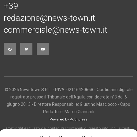
+39
redazione@news-town.it
commerciale@news-town.it
© 2026 Newstown S.R.L. - P.IVA: 02116420668 - Quotidiano digitale
registrato presso il Tribunale dell'Aquila con decreto n°3 del 6
giugno 2013 - Direttore Responsabile: Giustino Masciocco - Capo
Redattore: Marco Giancarli
Powered by
Publipress
Copyright e utilizzo dei contenuti I contenuti di questo sito, inclusi testi,
articoli, immagini, fotografie, video e grafica, sono protetti da copyright e