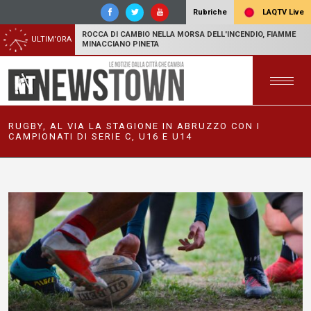
LAQTV Live
Rubriche
ROCCA DI CAMBIO NELLA MORSA DELL'INCENDIO, FIAMME
ULTIM'ORA
MINACCIANO PINETA
RUGBY, AL VIA LA STAGIONE IN ABRUZZO CON I
CAMPIONATI DI SERIE C, U16 E U14