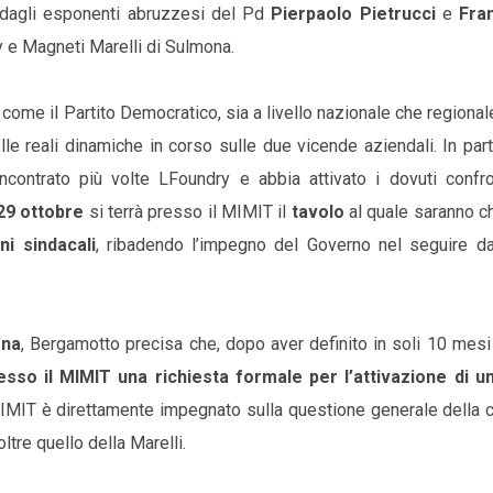
 dagli esponenti abruzzesi del Pd
Pierpaolo Pietrucci
e
Fra
y e Magneti Marelli di Sulmona.
ome il Partito Democratico, sia a livello nazionale che regional
reali dinamiche in corso sulle due vicende aziendali. In parti
contrato più volte LFoundry e abbia attivato i dovuti confro
29 ottobre
si terrà presso il MIMIT il
tavolo
al quale saranno c
ni sindacali
, ribadendo l’impegno del Governo nel seguire da
ona
, Bergamotto precisa che, dopo aver definito in soli 10 mesi 
so il MIMIT una richiesta formale per l’attivazione di un
l MIMIT è direttamente impegnato sulla questione generale della c
ltre quello della Marelli.