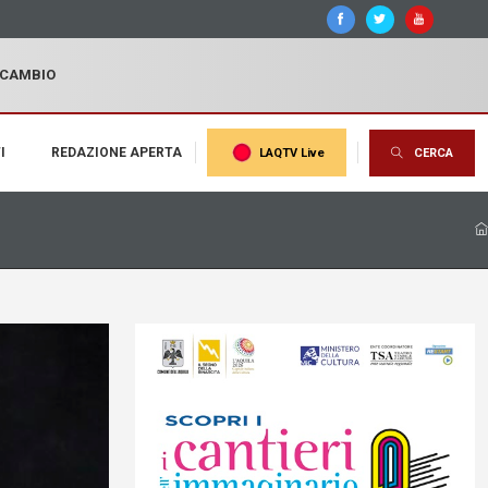
I CAMBIO
I
REDAZIONE APERTA
LAQTV Live
CERCA