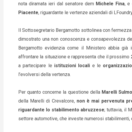
nota diramata ieri dal senatore dem
Michele Fina
, e
Piacente
, riguardante le vertenze aziendali di LFoundr
Il Sottosegretario Bergamotto sottolinea con fermezza c
dimostrato una non conoscenza e consapevolezza delle 
Bergamotto evidenzia come il Ministero abbia già in
affrontare la situazione e rappresenta che il prossimo
a partecipare le
istituzioni locali
e le
organizzazio
l’evolversi della vertenza.
Per quanto concerne la questione della
Marelli Sulm
della Marelli di Crevalcore,
non è mai pervenuta pres
riguardante lo stabilimento abruzzese
; tuttavia, i
settore automotive, che investe numerosi stabilimenti, o