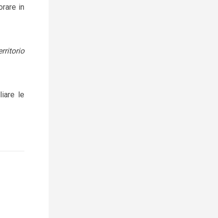
orare in
rritorio
iare le