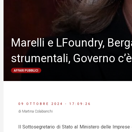
Marelli e LFoundry, Ber
strumentali, Governo c’è
AFFARI PUBBLICI
09 OTTOBRE 2024 - 17:09:26
di Martina Colabianchi
Il Sottosegretario di Stato al Ministero delle Imprese 