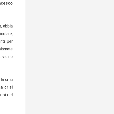
ncesco
e, abbia
colare,
nti per
hiamate
 vicino
la crisi
a crisi
risi del