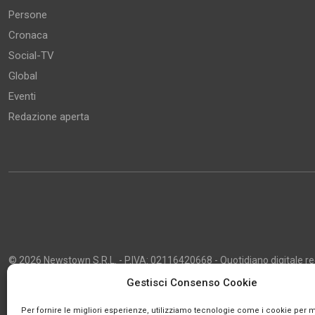
Persone
Cronaca
Social-TV
Global
Eventi
Redazione aperta
© 2026 Newstown S.R.L. - P.IVA: 02116420668 - Quotidiano digitale regi
2013 - Direttore Responsabile: Giustino Masciocco - Capo Redattore: 
Gestisci Consenso Cookie
Powered by
Publipress
Per fornire le migliori esperienze, utilizziamo tecnologie come i cookie per