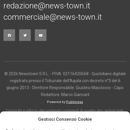
redazione@news-town.it
commerciale@news-town.it
© 2026 Newstown S.R.L. - P.IVA: 02116420668 - Quotidiano digitale
registrato presso il Tribunale dell'Aquila con decreto n°3 del 6
giugno 2013 - Direttore Responsabile: Giustino Masciocco - Capo
Redattore: Marco Giancarli
Powered by
Publipress
Copyright e utilizzo dei contenuti I contenuti di questo sito, inclusi testi,
articoli, immagini, fotografie, video e grafica, sono protetti da copyright e
Gestisci Consenso Cookie
appartengono al titolare del sito o ai rispettivi autori, salvo diversa