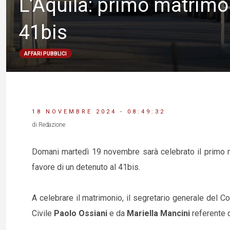
L’Aquila: primo matrimon
41bis
AFFARI PUBBLICI
18 NOVEMBRE 2024 - 08:49:32
di Redazione
Domani martedì 19 novembre sarà celebrato il primo ma
favore di un detenuto al 41bis.
A celebrare il matrimonio, il segretario generale del 
Civile
Paolo Ossiani
e da
Mariella Mancini
referente 