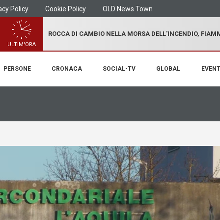
acy Policy
Cookie Policy
OLD News Town
ROCCA DI CAMBIO NELLA MORSA DELL'INCENDIO, FIA
ULTIM'ORA
PERSONE
CRONACA
SOCIAL-TV
GLOBAL
EVENT