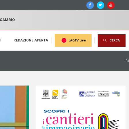
I CAMBIO
I
REDAZIONE APERTA
LAQTV Live
CERCA