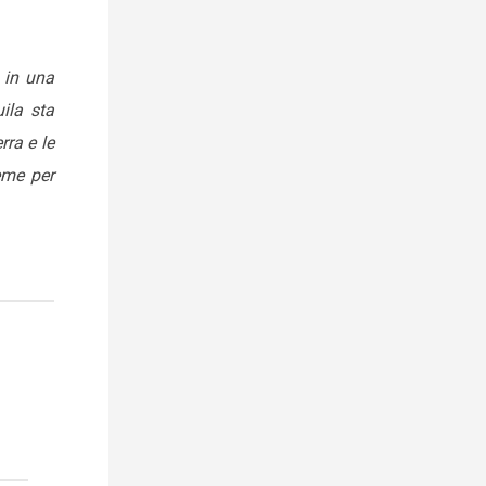
 in una
ila sta
rra e le
eme per