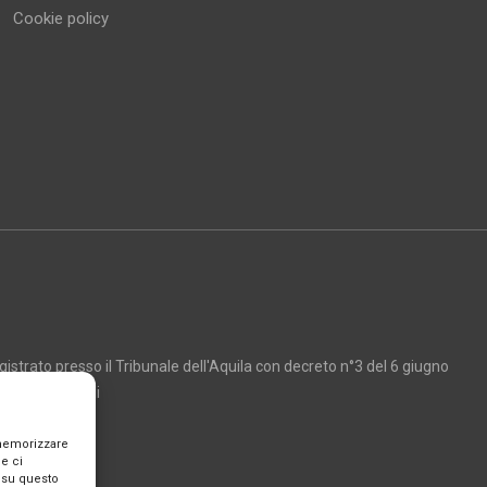
Cookie policy
strato presso il Tribunale dell'Aquila con decreto n°3 del 6 giugno
Marco Giancarli
 memorizzare
e ci
 su questo