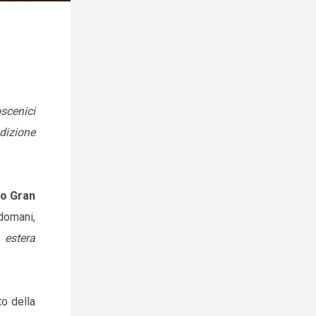
scenici
adizione
o Gran
domani,
 estera
to della