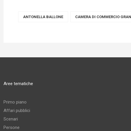
ANTONELLA BALLONE
CAMERA DI COMMERCIO GRAN 
Aree tematiche
Primo piano
Affari pubblici
Scenari
Persone