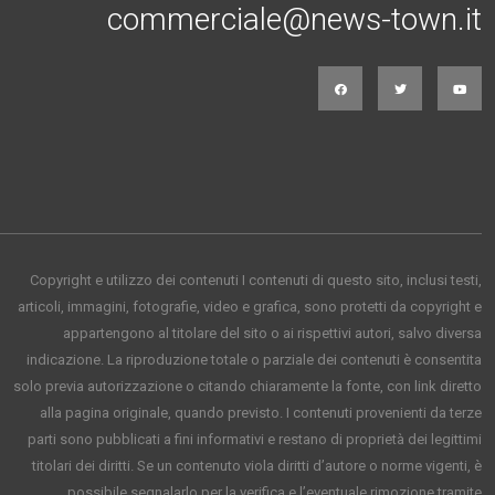
commerciale@news-town.it
Copyright e utilizzo dei contenuti I contenuti di questo sito, inclusi testi,
articoli, immagini, fotografie, video e grafica, sono protetti da copyright e
appartengono al titolare del sito o ai rispettivi autori, salvo diversa
indicazione. La riproduzione totale o parziale dei contenuti è consentita
solo previa autorizzazione o citando chiaramente la fonte, con link diretto
alla pagina originale, quando previsto. I contenuti provenienti da terze
parti sono pubblicati a fini informativi e restano di proprietà dei legittimi
titolari dei diritti. Se un contenuto viola diritti d’autore o norme vigenti, è
possibile segnalarlo per la verifica e l’eventuale rimozione tramite