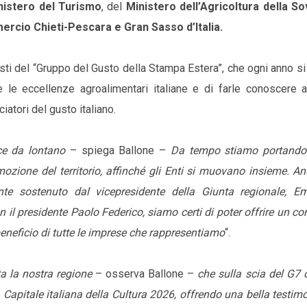
nistero del Turismo
, del
Ministero dell’Agricoltura della So
cio Chieti-Pescara e Gran Sasso d’Italia.
isti del “Gruppo del Gusto della Stampa Estera”, che ogni anno s
e le eccellenze agroalimentari italiane e di farle conoscere a
atori del gusto italiano.
ce da lontano
– spiega Ballone –
Da tempo stiamo portando
mozione del territorio, affinché gli Enti si muovano insieme. A
te sostenuto dal vicepresidente della Giunta regionale, E
l presidente Paolo Federico, siamo certi di poter offrire un co
eneficio di tutte le imprese che rappresentiamo
“.
ta la nostra regione
– osserva Ballone –
che sulla scia del G7 
 Capitale italiana della Cultura 2026, offrendo una bella testi