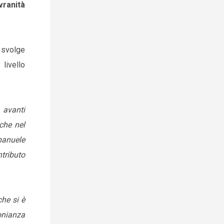
vranità
i svolge
 livello
 avanti
nche nel
manuele
ntributo
che si è
monianza