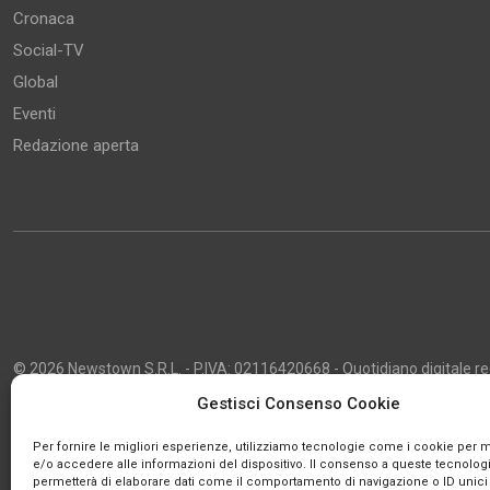
Cronaca
Social-TV
Global
Eventi
Redazione aperta
© 2026 Newstown S.R.L. - P.IVA: 02116420668 - Quotidiano digitale regi
2013 - Direttore Responsabile: Giustino Masciocco - Capo Redattore: 
Gestisci Consenso Cookie
Powered by
Publipress
Per fornire le migliori esperienze, utilizziamo tecnologie come i cookie per
e/o accedere alle informazioni del dispositivo. Il consenso a queste tecnologi
permetterà di elaborare dati come il comportamento di navigazione o ID unici