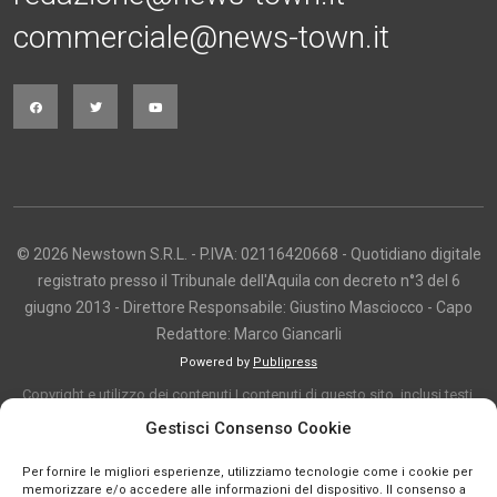
commerciale@news-town.it
© 2026 Newstown S.R.L. - P.IVA: 02116420668 - Quotidiano digitale
registrato presso il Tribunale dell'Aquila con decreto n°3 del 6
giugno 2013 - Direttore Responsabile: Giustino Masciocco - Capo
Redattore: Marco Giancarli
Powered by
Publipress
Copyright e utilizzo dei contenuti I contenuti di questo sito, inclusi testi,
articoli, immagini, fotografie, video e grafica, sono protetti da copyright e
Gestisci Consenso Cookie
appartengono al titolare del sito o ai rispettivi autori, salvo diversa
Per fornire le migliori esperienze, utilizziamo tecnologie come i cookie per
indicazione. La riproduzione totale o parziale dei contenuti è consentita
memorizzare e/o accedere alle informazioni del dispositivo. Il consenso a