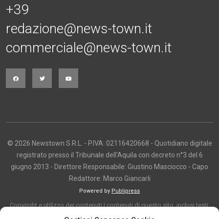
+39
redazione@news-town.it
commerciale@news-town.it
© 2026 Newstown S.R.L. - P.IVA: 02116420668 - Quotidiano digitale
registrato presso il Tribunale dell'Aquila con decreto n°3 del 6
giugno 2013 - Direttore Responsabile: Giustino Masciocco - Capo
Redattore: Marco Giancarli
Powered by
Publipress
Copyright e utilizzo dei contenuti I contenuti di questo sito, inclusi testi,
articoli, immagini, fotografie, video e grafica, sono protetti da copyright e