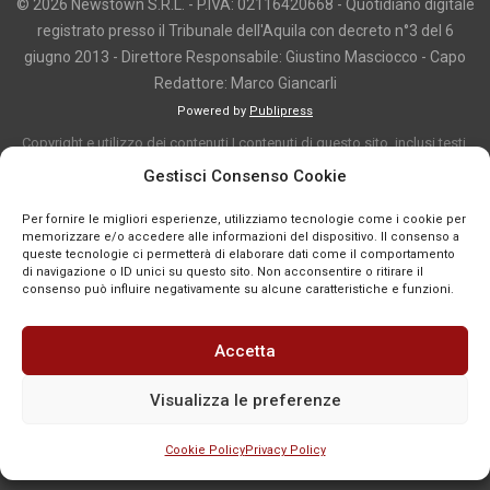
© 2026 Newstown S.R.L. - P.IVA: 02116420668 - Quotidiano digitale
registrato presso il Tribunale dell'Aquila con decreto n°3 del 6
giugno 2013 - Direttore Responsabile: Giustino Masciocco - Capo
Redattore: Marco Giancarli
Powered by
Publipress
Copyright e utilizzo dei contenuti I contenuti di questo sito, inclusi testi,
articoli, immagini, fotografie, video e grafica, sono protetti da copyright e
Gestisci Consenso Cookie
appartengono al titolare del sito o ai rispettivi autori, salvo diversa
Per fornire le migliori esperienze, utilizziamo tecnologie come i cookie per
indicazione. La riproduzione totale o parziale dei contenuti è consentita
memorizzare e/o accedere alle informazioni del dispositivo. Il consenso a
solo previa autorizzazione o citando chiaramente la fonte, con link diretto
queste tecnologie ci permetterà di elaborare dati come il comportamento
di navigazione o ID unici su questo sito. Non acconsentire o ritirare il
alla pagina originale, quando previsto. I contenuti provenienti da terze
consenso può influire negativamente su alcune caratteristiche e funzioni.
parti sono pubblicati a fini informativi e restano di proprietà dei legittimi
titolari dei diritti. Se un contenuto viola diritti d’autore o norme vigenti, è
Accetta
possibile segnalarlo per la verifica e l’eventuale rimozione tramite
comunicazione mail all'indirizzo redazione@news-town.it
Visualizza le preferenze
Cookie Policy
Privacy Policy
SEGNALA