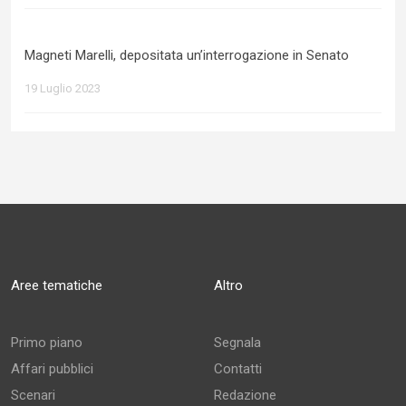
Magneti Marelli, depositata un’interrogazione in Senato
19 Luglio 2023
Aree tematiche
Altro
Primo piano
Segnala
Affari pubblici
Contatti
Scenari
Redazione