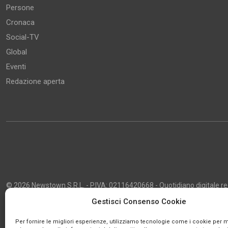
Persone
Cronaca
Social-TV
Global
Eventi
Redazione aperta
© 2026 Newstown S.R.L. - P.IVA: 02116420668 - Quotidiano digitale regi
2013 - Direttore Responsabile: Giustino Masciocco - Capo Redattore: 
Gestisci Consenso Cookie
Powered by
Publipress
Per fornire le migliori esperienze, utilizziamo tecnologie come i cookie per