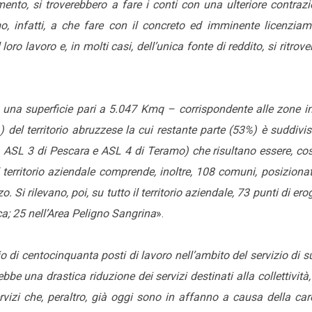
mento, si troverebbero a fare i conti con una ulteriore contraz
o, infatti, a che fare con il concreto ed imminente licenziam
oro lavoro e, in molti casi, dell’unica fonte di reddito, si ritrov
una superficie pari a 5.047 Kmq – corrispondente alle zone in
el territorio abruzzese la cui restante parte (53%) è suddivis
, ASL 3 di Pescara e ASL 4 di Teramo) che risultano essere, co
 territorio aziendale comprende, inoltre, 108 comuni, posizionat
Si rilevano, poi, su tutto il territorio aziendale, 73 punti di er
ica; 25 nell’Area Peligno Sangrina
».
io di centocinquanta posti di lavoro nell’ambito del servizio di 
e una drastica riduzione dei servizi destinati alla collettività
ervizi che, peraltro, già oggi sono in affanno a causa della ca