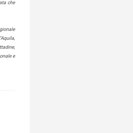
uata che
egionale
’Aquila,
ttadine,
ionale e