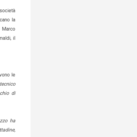
società
icano la
e, Marco
aldi, il
vono le
 tecnico
schio di
uzzo ha
ttadine,