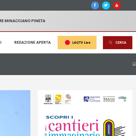
MME MINACCIANO PINETA
I
REDAZIONE APERTA
LAQTV Live
CERCA