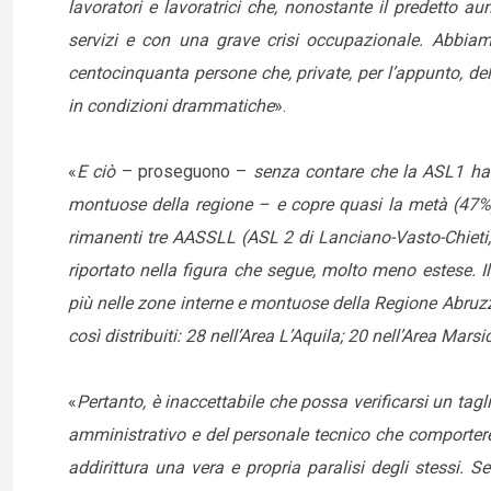
lavoratori e lavoratrici che, nonostante il predetto au
servizi e con una grave crisi occupazionale. Abbiam
centocinquanta persone che, private, per l’appunto, del l
in condizioni drammatiche
».
«
E ciò
– proseguono –
senza contare che la ASL1 ha 
montuose della regione – e copre quasi la metà (47%) d
rimanenti tre AASSLL (ASL 2 di Lanciano-Vasto-Chieti
riportato nella figura che segue, molto meno estese. Il
più nelle zone interne e montuose della Regione Abruzzo. 
così distribuiti: 28 nell’Area L’Aquila; 20 nell’Area Mars
«
Pertanto, è inaccettabile che possa verificarsi un tagl
amministrativo e del personale tecnico che comporterebb
addirittura una vera e propria paralisi degli stessi. S