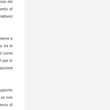
ione dei
ento di
erebbero
terne e
a tra le
sì come
i per lo
ogazione
supporto
, se non
renza di