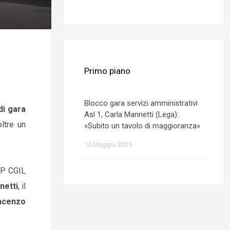
Primo piano
Blocco gara servizi amministrativi
di gara
Asl 1, Carla Mannetti (Lega):
ltre un
«Subito un tavolo di maggioranza»
15 Maggio 2025
 FP CGIL
netti
, il
ncenzo