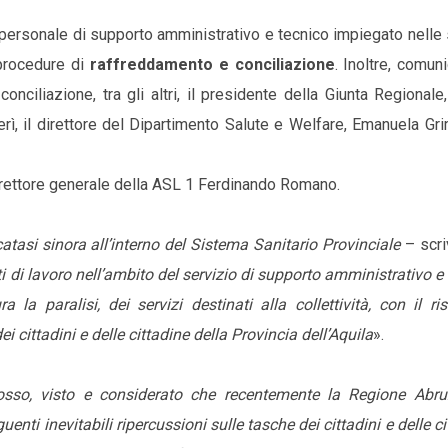
personale di supporto amministrativo e tecnico impiegato nelle 
 procedure di
raffreddamento e conciliazione
. Inoltre, comun
conciliazione, tra gli altri, il presidente della Giunta Regional
erì, il direttore del Dipartimento Salute e Welfare, Emanuela Grim
l direttore generale della ASL 1 Ferdinando Romano.
tasi sinora all’interno del Sistema Sanitario Provinciale
– scri
sti di lavoro nell’ambito del servizio di supporto amministrativo e
a paralisi, dei servizi destinati alla collettività, con il ri
ei cittadini e delle cittadine della Provincia dell’Aquila
».
dosso, visto e considerato che recentemente la Regione Abr
ti inevitabili ripercussioni sulle tasche dei cittadini e delle ci