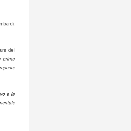
mbardi,
tura del
a prima
reperire
vo e la
mentale