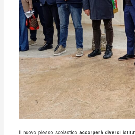
Il nuovo plesso scolastico
accorperà diversi istitut