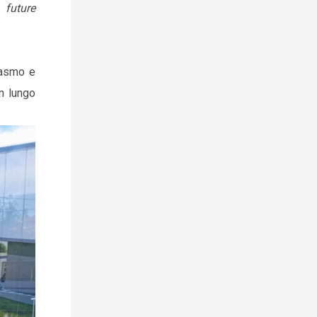
 future
iasmo e
n lungo