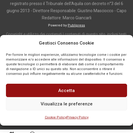
registrato presso il Tribunale dell'Aquila con decreto n°3 del 6
giugno 2013 - Direttore Responsabile: Giustino Masciocco - Capo
Redattore: Marco Giancarli
Powered by
Publipress
Copyright e utilizzo dei contenuti I contenuti di questo sito, inclusi testi,
articoli, immagini, fotografie, video e grafica, sono protetti da copyright e
Gestisci Consenso Cookie
appartengono al titolare del sito o ai rispettivi autori, salvo diversa
Per fornire le migliori esperienze, utilizziamo tecnologie come i cookie per
indicazione. La riproduzione totale o parziale dei contenuti è consentita
memorizzare e/o accedere alle informazioni del dispositivo. Il consenso a
solo previa autorizzazione o citando chiaramente la fonte, con link diretto
queste tecnologie ci permetterà di elaborare dati come il comportamento
di navigazione o ID unici su questo sito. Non acconsentire o ritirare il
alla pagina originale, quando previsto. I contenuti provenienti da terze
consenso può influire negativamente su alcune caratteristiche e funzioni.
parti sono pubblicati a fini informativi e restano di proprietà dei legittimi
titolari dei diritti. Se un contenuto viola diritti d’autore o norme vigenti, è
Accetta
possibile segnalarlo per la verifica e l’eventuale rimozione tramite
comunicazione mail all'indirizzo redazione@news-town.it
Visualizza le preferenze
Cookie Policy
Privacy Policy
SEGNALA