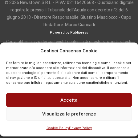
© 2026 Newstown S.R.L. - P.IVA: 02116420668 - Quotidiano digitale
registrato presso il Tribunale dell'Aquila con decreto n°3 del 6
giugno 2013 - Direttore Responsabile: Giustino Masciocco - Capo
Redattore: Marco Giancarli
Powered by
Publipress
Copyright e utilizzo dei contenuti I contenuti di questo sito, inclusi testi,
articoli, immagini, fotografie, video e grafica, sono protetti da copyright e
Gestisci Consenso Cookie
appartengono al titolare del sito o ai rispettivi autori, salvo diversa
Per fornire le migliori esperienze, utilizziamo tecnologie come i cookie per
indicazione. La riproduzione totale o parziale dei contenuti è consentita
memorizzare e/o accedere alle informazioni del dispositivo. Il consenso a
solo previa autorizzazione o citando chiaramente la fonte, con link diretto
queste tecnologie ci permetterà di elaborare dati come il comportamento
di navigazione o ID unici su questo sito. Non acconsentire o ritirare il
alla pagina originale, quando previsto. I contenuti provenienti da terze
consenso può influire negativamente su alcune caratteristiche e funzioni.
parti sono pubblicati a fini informativi e restano di proprietà dei legittimi
titolari dei diritti. Se un contenuto viola diritti d’autore o norme vigenti, è
Accetta
possibile segnalarlo per la verifica e l’eventuale rimozione tramite
comunicazione mail all'indirizzo redazione@news-town.it
Visualizza le preferenze
Cookie Policy
Privacy Policy
SEGNALA