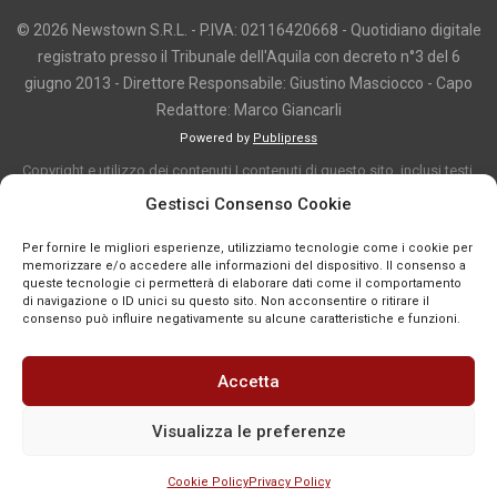
© 2026 Newstown S.R.L. - P.IVA: 02116420668 - Quotidiano digitale
registrato presso il Tribunale dell'Aquila con decreto n°3 del 6
giugno 2013 - Direttore Responsabile: Giustino Masciocco - Capo
Redattore: Marco Giancarli
Powered by
Publipress
Copyright e utilizzo dei contenuti I contenuti di questo sito, inclusi testi,
articoli, immagini, fotografie, video e grafica, sono protetti da copyright e
Gestisci Consenso Cookie
appartengono al titolare del sito o ai rispettivi autori, salvo diversa
Per fornire le migliori esperienze, utilizziamo tecnologie come i cookie per
indicazione. La riproduzione totale o parziale dei contenuti è consentita
memorizzare e/o accedere alle informazioni del dispositivo. Il consenso a
solo previa autorizzazione o citando chiaramente la fonte, con link diretto
queste tecnologie ci permetterà di elaborare dati come il comportamento
di navigazione o ID unici su questo sito. Non acconsentire o ritirare il
alla pagina originale, quando previsto. I contenuti provenienti da terze
consenso può influire negativamente su alcune caratteristiche e funzioni.
parti sono pubblicati a fini informativi e restano di proprietà dei legittimi
titolari dei diritti. Se un contenuto viola diritti d’autore o norme vigenti, è
Accetta
possibile segnalarlo per la verifica e l’eventuale rimozione tramite
comunicazione mail all'indirizzo redazione@news-town.it
Visualizza le preferenze
Cookie Policy
Privacy Policy
SEGNALA