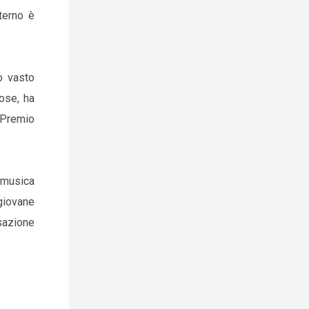
terno è
uo vasto
iose, ha
o Premio
a musica
 giovane
isazione