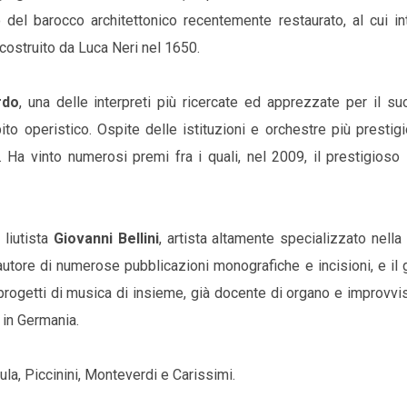
del barocco architettonico recentemente restaurato, al cui in
costruito da Luca Neri nel 1650.
rdo
, una delle interpreti più ricercate ed apprezzate per il s
to operistico. Ospite delle istituzioni e orchestre più prestig
. Ha vinto numerosi premi fra i quali, nel 2009, il prestigios
 liutista
Giovanni Bellini
, artista altamente specializzato nell
autore di numerose pubblicazioni monografiche e incisioni, e il
 progetti di musica di insieme, già docente di organo e improvv
 in Germania.
a, Piccinini, Monteverdi e Carissimi.