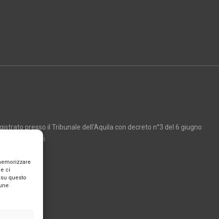
strato presso il Tribunale dell'Aquila con decreto n°3 del 6 giugno
Marco Giancarli
 memorizzare
e ci
 su questo
cune