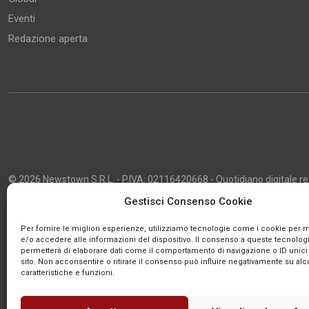
Eventi
Redazione aperta
© 2026 Newstown S.R.L. - P.IVA: 02116420668 - Quotidiano digitale regi
2013 - Direttore Responsabile: Giustino Masciocco - Capo Redattore: 
Gestisci Consenso Cookie
Powered by
Publipress
Per fornire le migliori esperienze, utilizziamo tecnologie come i cookie per
e/o accedere alle informazioni del dispositivo. Il consenso a queste tecnologi
permetterà di elaborare dati come il comportamento di navigazione o ID unici
sito. Non acconsentire o ritirare il consenso può influire negativamente su al
caratteristiche e funzioni.