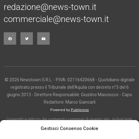
redazione@news-town.it
commerciale@news-town.it
© 2026 Newstown S.R.L. - P.IVA: 02116420668 - Quotidiano digitale
registrato presso il Tribunale dell'Aquila con decreto n°3 del 6
giugno 2013 - Direttore Responsabile: Giustino Masciocco - Capo
Redattore: Marco Giancarli
Powered by
Publipress
Copyright e utilizzo dei contenuti I contenuti di questo sito, inclusi testi,
articoli, immagini, fotografie, video e grafica, sono protetti da copyright e
Gestisci Consenso Cookie
appartengono al titolare del sito o ai rispettivi autori, salvo diversa