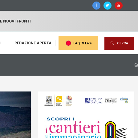
 E NUOVI FRONTI
I
REDAZIONE APERTA
LAQTV Live
CERCA