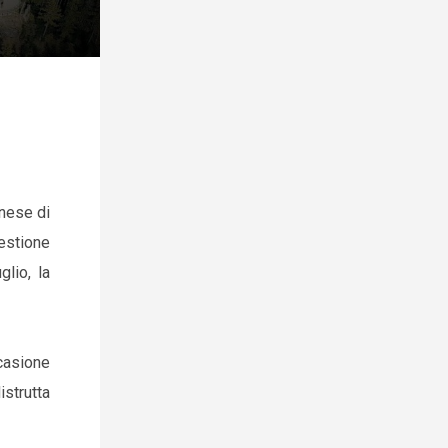
onese di
gestione
lio, la
casione
istrutta