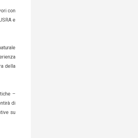
vori con
 (USRA e
aturale
erienza
ra della
tiche –
ntirà di
ntive su