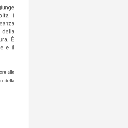
giunge
lta i
leanza
 della
ura. È
e e il
ore alla
o della