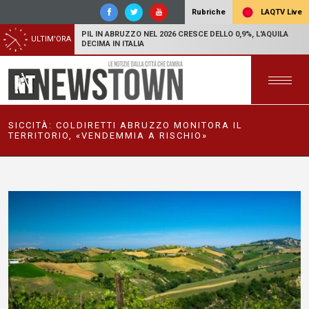
LAQTV Live
Rubriche
PIL IN ABRUZZO NEL 2026 CRESCE DELLO 0,9%, L'AQUILA
ULTIM'ORA
DECIMA IN ITALIA
SICCITÀ: COLDIRETTI ABRUZZO MONITORA IL
TERRITORIO, «VENDEMMIA A RISCHIO»