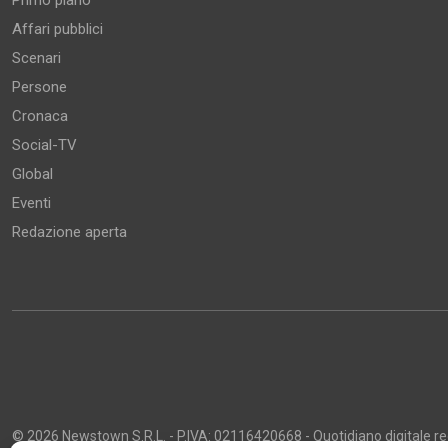
Primo piano
Affari pubblici
Scenari
Persone
Cronaca
Social-TV
Global
Eventi
Redazione aperta
© 2026 Newstown S.R.L. - P.IVA: 02116420668 - Quotidiano digitale regi