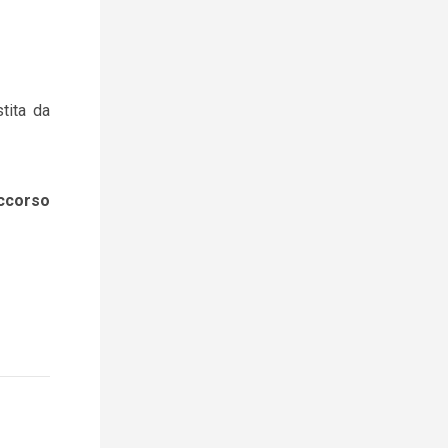
stita da
occorso