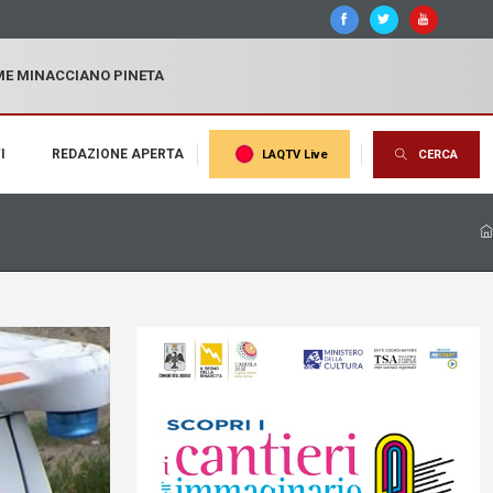
MME MINACCIANO PINETA
I
REDAZIONE APERTA
LAQTV Live
CERCA