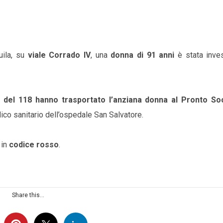
uila, su
viale Corrado IV
, una
donna di 91 anni
è stata inve
i del 118 hanno trasportato l’anziana donna al Pronto S
co sanitario dell’ospedale San Salvatore.
 in
codice rosso
.
Share this...