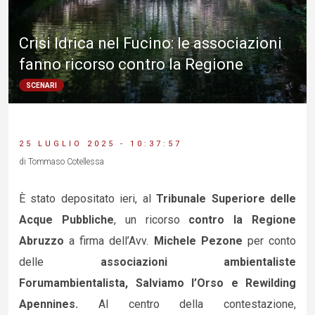
Crisi Idrica nel Fucino: le associazioni
fanno ricorso contro la Regione
SCENARI
25 LUGLIO 2025 - 10:37:57
di Tommaso Cotellessa
È stato depositato ieri, al
Tribunale Superiore delle
Acque Pubbliche
, un ricorso
contro la Regione
Abruzzo
a firma dell’Avv.
Michele Pezone
per conto
delle
associazioni ambientaliste
Forumambientalista, Salviamo l’Orso e Rewilding
Apennines.
Al centro della contestazione,