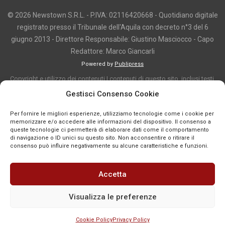
© 2026 Newstown S.R.L. - P.IVA: 02116420668 - Quotidiano digitale
registrato presso il Tribunale dell'Aquila con decreto n°3 del 6
giugno 2013 - Direttore Responsabile: Giustino Masciocco - Capo
Redattore: Marco Giancarli
Powered by
Publipress
Copyright e utilizzo dei contenuti I contenuti di questo sito, inclusi testi,
articoli, immagini, fotografie, video e grafica, sono protetti da copyright e
Gestisci Consenso Cookie
appartengono al titolare del sito o ai rispettivi autori, salvo diversa
Per fornire le migliori esperienze, utilizziamo tecnologie come i cookie per
indicazione. La riproduzione totale o parziale dei contenuti è consentita
memorizzare e/o accedere alle informazioni del dispositivo. Il consenso a
solo previa autorizzazione o citando chiaramente la fonte, con link diretto
queste tecnologie ci permetterà di elaborare dati come il comportamento
di navigazione o ID unici su questo sito. Non acconsentire o ritirare il
alla pagina originale, quando previsto. I contenuti provenienti da terze
consenso può influire negativamente su alcune caratteristiche e funzioni.
parti sono pubblicati a fini informativi e restano di proprietà dei legittimi
titolari dei diritti. Se un contenuto viola diritti d’autore o norme vigenti, è
Accetta
possibile segnalarlo per la verifica e l’eventuale rimozione tramite
comunicazione mail all'indirizzo redazione@news-town.it
Visualizza le preferenze
Cookie Policy
Privacy Policy
SEGNALA