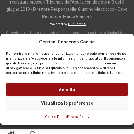
registrato presso il Tribunale dell'Aquila con decreto n°3 del 6
giugno 2013 - Direttore Responsabile: Giustino Masciocco - Capo
Redattore: Marco Giancarli
Powered by
Publipress
Copyright e utilizzo dei contenuti I contenuti di questo sito, inclusi testi,
articoli, immagini, fotografie, video e grafica, sono protetti da copyright e
Gestisci Consenso Cookie
appartengono al titolare del sito o ai rispettivi autori, salvo diversa
Per fornire le migliori esperienze, utilizziamo tecnologie come i cookie per
indicazione. La riproduzione totale o parziale dei contenuti è consentita
memorizzare e/o accedere alle informazioni del dispositivo. Il consenso a
solo previa autorizzazione o citando chiaramente la fonte, con link diretto
queste tecnologie ci permetterà di elaborare dati come il comportamento
di navigazione o ID unici su questo sito. Non acconsentire o ritirare il
alla pagina originale, quando previsto. I contenuti provenienti da terze
consenso può influire negativamente su alcune caratteristiche e funzioni.
parti sono pubblicati a fini informativi e restano di proprietà dei legittimi
titolari dei diritti. Se un contenuto viola diritti d’autore o norme vigenti, è
Accetta
possibile segnalarlo per la verifica e l’eventuale rimozione tramite
comunicazione mail all'indirizzo redazione@news-town.it
Visualizza le preferenze
Cookie Policy
Privacy Policy
SEGNALA