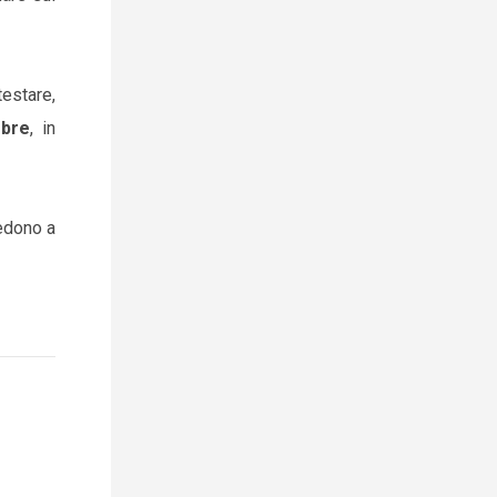
testare,
mbre
, in
vedono a