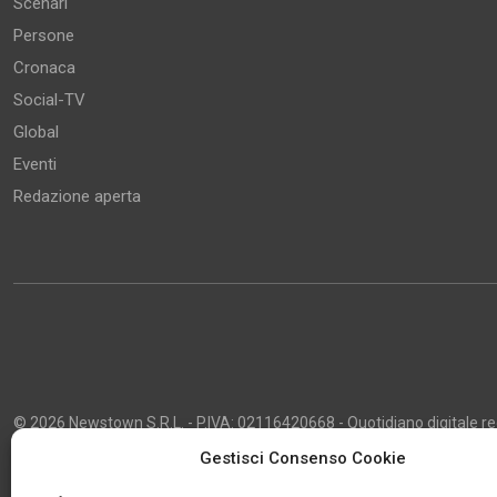
Scenari
Persone
Cronaca
Social-TV
Global
Eventi
Redazione aperta
© 2026 Newstown S.R.L. - P.IVA: 02116420668 - Quotidiano digitale regi
2013 - Direttore Responsabile: Giustino Masciocco - Capo Redattore: 
Gestisci Consenso Cookie
Powered by
Publipress