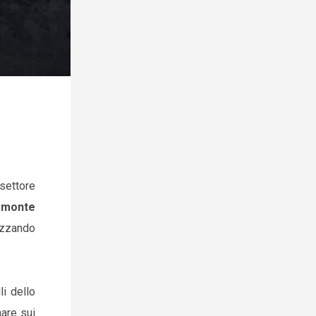
 settore
iemonte
izzando
li dello
nare sui