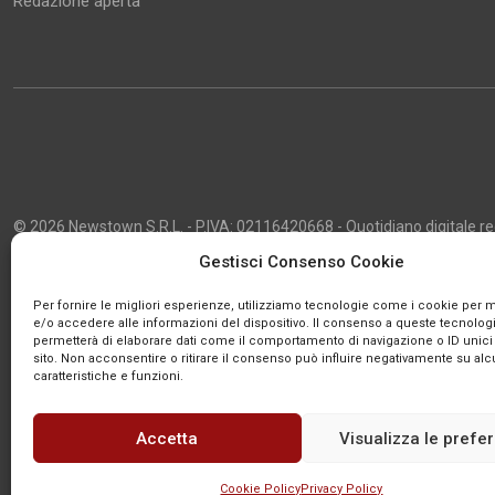
Redazione aperta
© 2026 Newstown S.R.L. - P.IVA: 02116420668 - Quotidiano digitale regi
2013 - Direttore Responsabile: Giustino Masciocco - Capo Redattore: 
Gestisci Consenso Cookie
Powered by
Publipress
Per fornire le migliori esperienze, utilizziamo tecnologie come i cookie per
e/o accedere alle informazioni del dispositivo. Il consenso a queste tecnologi
permetterà di elaborare dati come il comportamento di navigazione o ID unici
sito. Non acconsentire o ritirare il consenso può influire negativamente su al
caratteristiche e funzioni.
Accetta
Visualizza le prefe
Cookie Policy
Privacy Policy