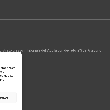
strato presso il Tribunale dell'Aquila con decreto n°3 del 6 giugno
Marco Giancarli
 memorizzare
e ci
 su questo
cune
renze