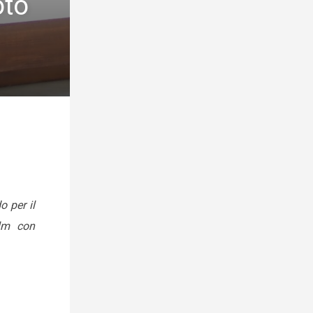
oto
o per il
ilm con