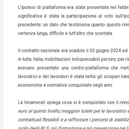
L’ipotesi di piattaforma era stata presentata nel feb
significativa è stata la partecipazione al voto sull’ip
precedente: un dato che testimonia quanto questo rinnov
vertenza lunga, difficile e tutt’altro che scontata.
Il contratto nazionale era scaduto il 30 giugno 2024 e
in tutta Italia, mobilitazioni indispensabili persino per ric
avevano presentato una contro-piattaforma che met
lavoratrici e dei lavoratori è stata netta: gli scioperi h
economiche e normative conquistato negli anni.
La Innamorati spiega cosa si è conquistato con il rinn
euro al quinto livello; maggiori tutele per le lavoratrici
contrattuali flessibili e a rafforzare i percorsi di stabil
ruolo degli RLS, più formazione e più prevenzione nei l