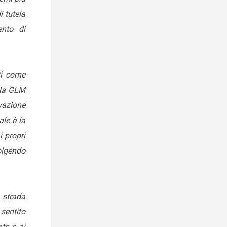
i tutela
ento di
ti come
Alla GLM
vazione
ale è la
i propri
volgendo
a strada
sentito
ate e ai