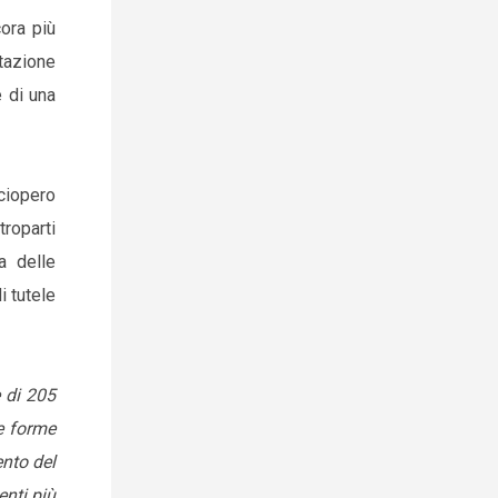
ora più
ltazione
e di una
sciopero
troparti
a delle
i tutele
e di 205
le forme
ento del
enti più