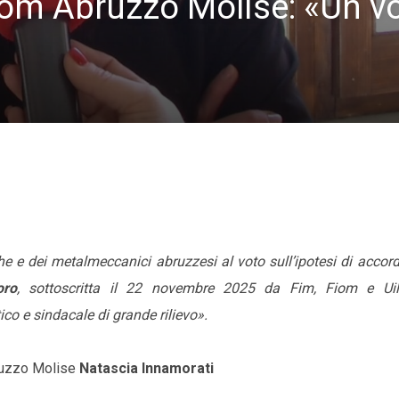
iom Abruzzo Molise: «Un v
 e dei metalmeccanici abruzzesi al voto sull’ipotesi di accord
oro
, sottoscritta il 22 novembre 2025 da Fim, Fiom e U
co e sindacale di grande rilievo».
bruzzo Molise
Natascia Innamorati