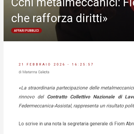
Ccnl metalmeccanici: F
che rafforza diritti»
AFFARI PUBBLICI
21 FEBBRAIO 2026 - 16:25:57
di Marianna Galeota
«La straordinaria partecipazione delle metalmeccaniche
rinnovo del
Contratto Collettivo Nazionale di Lav
Federmeccanica-Assistal, rappresenta un risultato politi
Lo scrive in una nota la segretaria generale di Fiom A