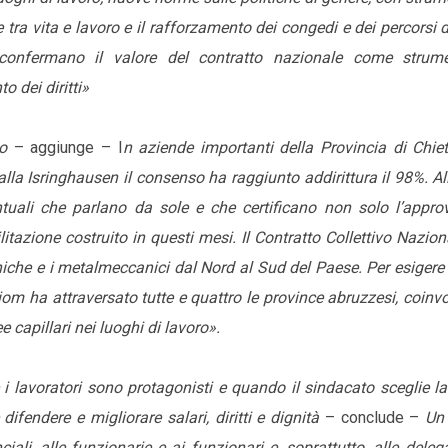
 tra vita e lavoro e il rafforzamento dei congedi e dei percorsi d
confermano il valore del contratto nazionale come strum
o dei diritti»
io
– aggiunge – I
n aziende importanti della Provincia di Chie
alla Isringhausen il consenso ha raggiunto addirittura il 98%. 
ntuali che parlano da sole e che certificano non solo l’appro
itazione costruito in questi mesi. Il Contratto Collettivo Nazion
iche e i metalmeccanici dal Nord al Sud del Paese. Per esigere 
 Fiom ha attraversato tutte e quattro le province abruzzesi, coin
e capillari nei luoghi di lavoro».
i lavoratori sono protagonisti e quando il sindacato sceglie l
difendere e migliorare salari, diritti e dignità
– conclude –
Un 
iali, alle funzionarie e ai funzionari e, soprattutto, alle deleg