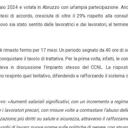
braio 2024 e votata in Abruzzo con un’ampia partecipazione. Anc
otesi di accordo, cresciuta di oltre il 29% rispetto alla consu
o sia stato sentito dalle lavoratrici e dai lavoratori, al termin
d è rimasto fermo per 17 mesi. Un periodo segnato da 40 ore di 
onquistare il tavolo di trattativa. Per la prima volta, infatti, le con
teva in discussione l’impianto stesso del CCNL. La rispost
anno respinto quel tentativo, difendendo e rafforzando il sistema d
ovo:
«Aumenti salariali significativi, con un incremento a regim
 e i lavoratori precari, con misure volte a contrastare l’abuso del
izzazione; più diritti su salute e sicurezza, attraverso il rafforzam
uoghi di lavoro; nuove norme sulle politiche di genere, con strum