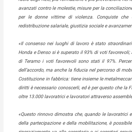
avanzati contro le molestie, misure per la conciliazione
per le donne vittime di violenza. Conquiste che 
redistribuzione salariale, giustizia sociale e avanzament
«Il consenso nei luoghi di lavoro è stato straordinar
Honda e Denso si è superato il 93% di voti favorevoli; 
di Teramo i voti favorevoli sono stati il 97%. Perce
dell’accordo, ma anche la fiducia nel percorso di mobil
Costituzione in fabbrica: tiene insieme le metalmeccan
diritti è necessario conoscerli, ed è per questo che la
oltre 13.000 lavoratrici e lavoratori attraverso assemble
«Questo rinnovo dimostra che, quando le lavoratrici e 
della partecipazione e della mobilitazione, è possibile 
ringraziamento va alle segretarie e ai segretari provinc