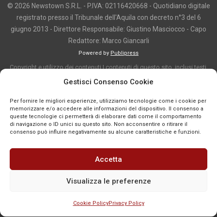
© 2026 Newstown S.R.L. - P.IVA: 02116420668 - Quotidiano digitale
registrato presso il Tribunale dell'Aquila con decreto n°3 del 6
giugno 2013 - Direttore Responsabile: Giustino Masciocco - Capo
Redattore: Marco Giancarli
Powered by
Publipress
Copyright e utilizzo dei contenuti I contenuti di questo sito, inclusi testi,
articoli, immagini, fotografie, video e grafica, sono protetti da copyright e
Gestisci Consenso Cookie
appartengono al titolare del sito o ai rispettivi autori, salvo diversa
Per fornire le migliori esperienze, utilizziamo tecnologie come i cookie per
indicazione. La riproduzione totale o parziale dei contenuti è consentita
memorizzare e/o accedere alle informazioni del dispositivo. Il consenso a
solo previa autorizzazione o citando chiaramente la fonte, con link diretto
queste tecnologie ci permetterà di elaborare dati come il comportamento
di navigazione o ID unici su questo sito. Non acconsentire o ritirare il
alla pagina originale, quando previsto. I contenuti provenienti da terze
consenso può influire negativamente su alcune caratteristiche e funzioni.
parti sono pubblicati a fini informativi e restano di proprietà dei legittimi
titolari dei diritti. Se un contenuto viola diritti d’autore o norme vigenti, è
Accetta
possibile segnalarlo per la verifica e l’eventuale rimozione tramite
comunicazione mail all'indirizzo redazione@news-town.it
Visualizza le preferenze
Cookie Policy
Privacy Policy
SEGNALA